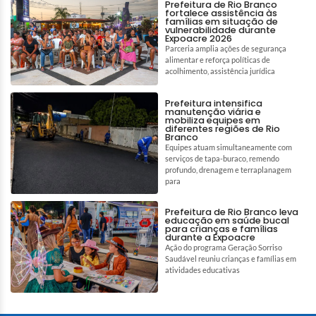
Prefeitura de Rio Branco
fortalece assistência às
famílias em situação de
vulnerabilidade durante
Expoacre 2026
Parceria amplia ações de segurança
alimentar e reforça políticas de
acolhimento, assistência jurídica
Prefeitura intensifica
manutenção viária e
mobiliza equipes em
diferentes regiões de Rio
Branco
Equipes atuam simultaneamente com
serviços de tapa-buraco, remendo
profundo, drenagem e terraplanagem
para
Prefeitura de Rio Branco leva
educação em saúde bucal
para crianças e famílias
durante a Expoacre
Ação do programa Geração Sorriso
Saudável reuniu crianças e famílias em
atividades educativas