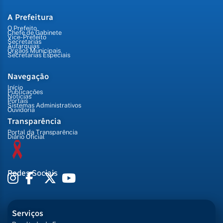
A Prefeitura
O Prefeito
Chefe de Gabinete
Vice-Prefeito
Secretarias
Autarquias
Órgãos Municipais
Secretarias Especiais
Navegação
Início
Publicações
Notícias
Portais
Sistemas Administrativos
Ouvidoria
Transparência
Portal da Transparência
Diário Oficial
Redes Sociais
Serviços