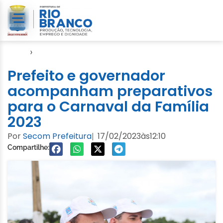
Início
›
Notícias
Prefeito e governador
acompanham preparativos
para o Carnaval da Família
2023
Por
Secom Prefeitura
17/02/2023
às
12:10
|
Compartilhe: