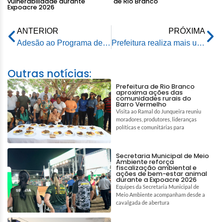
vulnerabilidade durante
de Rio Branco
Expoacre 2026
ANTERIOR
PRÓXIMA
Adesão ao Programa de Incentivo à Aposentadoria lançado pela Prefeitura encerra no fim deste mês
Prefeitura realiza mais uma edição do projeto Juventude na Comunidade
Outras notícias:
Prefeitura de Rio Branco
aproxima ações das
comunidades rurais do
Barro Vermelho
Visita ao Ramal do Junqueira reuniu
moradores, produtores, lideranças
políticas e comunitárias para
Secretaria Municipal de Meio
Ambiente reforça
fiscalização ambiental e
ações de bem-estar animal
durante a Expoacre 2026
Equipes da Secretaria Municipal de
Meio Ambiente acompanham desde a
cavalgada de abertura