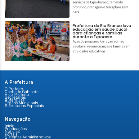
serviços de tapa-buraco, remendo
profundo, drenagem e terraplanagem
para
Prefeitura de Rio Branco leva
educação em saúde bucal
para crianças e famílias
durante a Expoacre
Ação do programa Geração Sorriso
Saudável reuniu crianças e famílias em
atividades educativas
A Prefeitura
O Prefeito
Chefe de Gabinete
Vice-Prefeito
Secretarias
Autarquias
Órgãos Municipais
Secretarias Especiais
Navegação
Início
Publicações
Notícias
Portais
Sistemas Administrativos