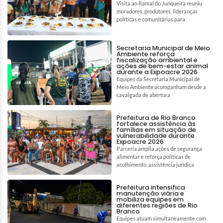
Visita ao Ramal do Junqueira reuniu
moradores, produtores, lideranças
políticas e comunitárias para
Secretaria Municipal de Meio
Ambiente reforça
fiscalização ambiental e
ações de bem-estar animal
durante a Expoacre 2026
Equipes da Secretaria Municipal de
Meio Ambiente acompanham desde a
cavalgada de abertura
Prefeitura de Rio Branco
fortalece assistência às
famílias em situação de
vulnerabilidade durante
Expoacre 2026
Parceria amplia ações de segurança
alimentar e reforça políticas de
acolhimento, assistência jurídica
Prefeitura intensifica
manutenção viária e
mobiliza equipes em
diferentes regiões de Rio
Branco
Equipes atuam simultaneamente com