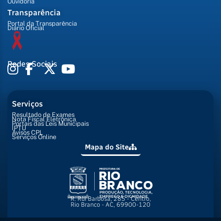
Ouvidoria
Transparência
Portal da Transparência
Diário Oficial
Redes Sociais
Serviços
Resultado de Exames
Nota Fiscal Eletrônica
Portais das Leis Municipais
IPTU
Avisos CPL
Serviços Online
Mapa do Site
R. Rui Barbosa, 285 - Centro,
Rio Branco - AC, 69900-120