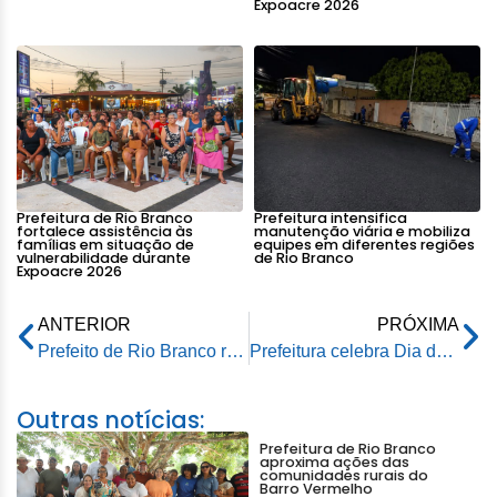
Expoacre 2026
Prefeitura de Rio Branco
Prefeitura intensifica
fortalece assistência às
manutenção viária e mobiliza
famílias em situação de
equipes em diferentes regiões
vulnerabilidade durante
de Rio Branco
Expoacre 2026
ANTERIOR
PRÓXIMA
Prefeito de Rio Branco recebe senador para discutir projeto do Parque da Cidade
Prefeitura celebra Dia do Estagiário e reforça importância dos jovens estudantes
Outras notícias:
Prefeitura de Rio Branco
aproxima ações das
comunidades rurais do
Barro Vermelho