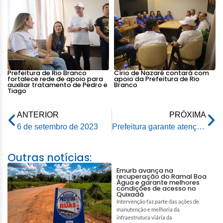
Prefeitura de Rio Branco
Círio de Nazaré contará com
fortalece rede de apoio para
apoio da Prefeitura de Rio
auxiliar tratamento de Pedro e
Branco
Tiago
ANTERIOR
PRÓXIMA
6 de setembro de 2023
Prefeitura garante atenção às pessoas que sofrem Alzheimer em Rio Branco
Outras notícias:
Emurb avança na
recuperação do Ramal Boa
Água e garante melhores
condições de acesso no
Quixadá
Intervenção faz parte das ações de
manutenção e melhoria da
infraestrutura viária da