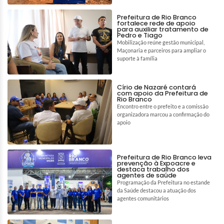
Prefeitura de Rio Branco
fortalece rede de apoio
para auxiliar tratamento de
Pedro e Tiago
Mobilização reúne gestão municipal,
Maçonaria e parceiros para ampliar o
suporte à família
Círio de Nazaré contará
com apoio da Prefeitura de
Rio Branco
Encontro entre o prefeito e a comissão
organizadora marcou a confirmação do
apoio
Prefeitura de Rio Branco leva
prevenção à Expoacre e
destaca trabalho dos
agentes de saúde
Programação da Prefeitura no estande
da Saúde destacou a atuação dos
agentes comunitários