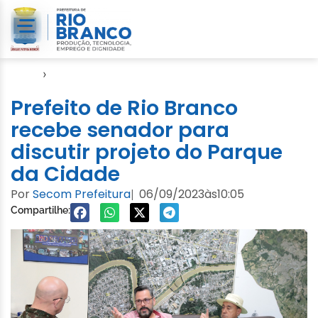
Início
›
Gabinete
Prefeito de Rio Branco
recebe senador para
discutir projeto do Parque
da Cidade
Por
Secom Prefeitura
06/09/2023
às
10:05
|
Compartilhe: