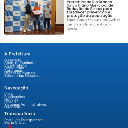
Prefeitura de Rio Branco
lança Plano Municipal de
Redução de Riscos para
fortalecer prevenção e
proteção da população
Estudo mapeia 87 áreas vulneráveis da
capital e amplia a capacidade da
Defesa
A Prefeitura
O Prefeito
Chefe de Gabinete
Vice-Prefeito
Secretarias
Autarquias
Órgãos Municipais
Secretarias Especiais
Navegação
Início
Publicações
Notícias
Portais
Sistemas Administrativos
Ouvidoria
Transparência
Portal da Transparência
Diário Oficial