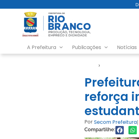
D
A Prefeitura
Publicações
Notícias
Início
›
Notícias
Prefeitur
reforça 
estudan
Por
Secom Prefeitura
|
Compartilhe: