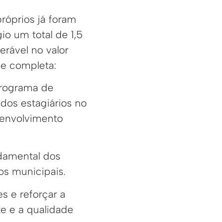
róprios já foram
io um total de 1,5
erável no valor
ue completa:
programa de
dos estagiários no
senvolvimento
ndamental dos
os municipais.
s e reforçar a
te e a qualidade