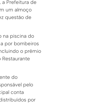
a Prefeitura de
 com um almoço
fez questão de
o na piscina do
da por bombeiros
incluindo o prêmio
o Restaurante
ente do
sponsável pelo
cipal conta
distribuídos por