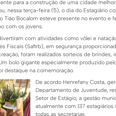
ente para a construção de uma cidade melhor, 
ou, nessa terça-feira (5), o dia do Estagiário
ito Tião Bocalom esteve presente no evento e 
o com os jovens.
 divertiram com atividades como vôlei e nataçã
es Fiscais (Safirb), em segurança proporciona
creação, foram realizados sorteios de brindes, 
 Um bolo gigante especialmente produzido pel
oi destaque na comemoração.
De acordo Henrefany Costa, ger
Departamento de Juventude, re
Setor de Estágio, a gestão muni
atualmente com 137 estagiários 
todas as secretarias.