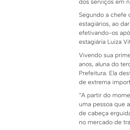
dos serviços em n
Segundo a chefe 
estagiários, ao d
efetivando-os apó
estagiária Luiza V
Vivendo sua primei
anos, aluna do ter
Prefeitura. Ela de
de extrema importâ
“A partir do mome
uma pessoa que ap
de cabeça erguida.
no mercado de trab