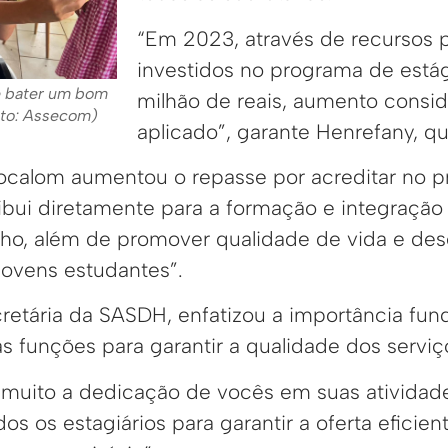
“Em 2023, através de recursos p
investidos no programa de estág
e bater um bom
milhão de reais, aumento consid
oto: Assecom)
aplicado”, garante Henrefany, q
Bocalom aumentou o repasse por acreditar no 
ibui diretamente para a formação e integração 
ho, além de promover qualidade de vida e de
 jovens estudantes”.
ecretária da SASDH, enfatizou a importância fu
s funções para garantir a qualidade dos serviç
muito a dedicação de vocês em suas atividade
os os estagiários para garantir a oferta eficien