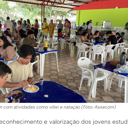
am com atividades como vôlei e natação (Foto: Assecom)
econhecimento e valorização dos jovens estu