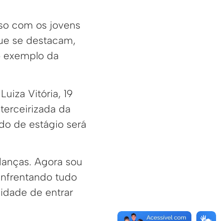
so com os jovens
que se destacam,
 o exemplo da
uiza Vitória, 19
terceirizada da
odo de estágio será
danças. Agora sou
enfrentando tudo
nidade de entrar