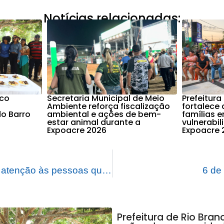
Notícias relacionadas:
nco
Secretaria Municipal de Meio
Prefeitura
Ambiente reforça fiscalização
fortalece 
o Barro
ambiental e ações de bem-
famílias 
estar animal durante a
vulnerabi
Expoacre 2026
Expoacre 
Prefeitura garante atenção às pessoas que sofrem Alzheimer em Rio Branco
6 de
Prefeitura de Rio Bra