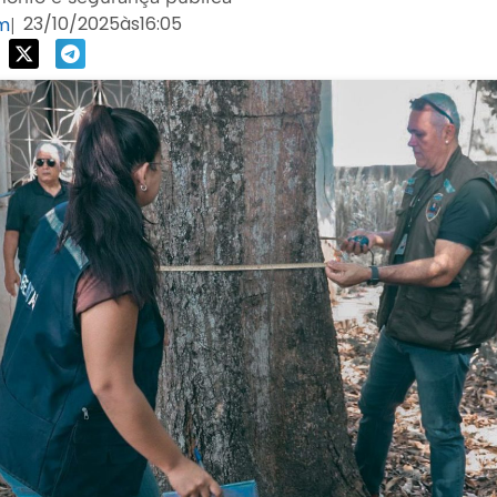
23/10/2025
às
16:05
om
|