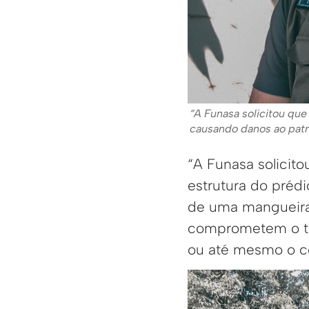
“A Funasa solicitou qu
causando danos ao patr
“A Funasa solicit
estrutura do préd
de uma mangueira
comprometem o te
ou até mesmo o cor