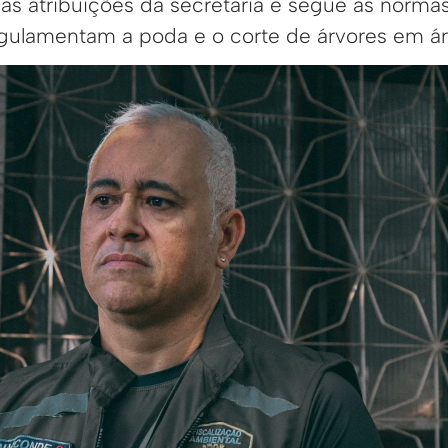
 das atribuições da secretaria e segue as norma
gulamentam a poda e o corte de árvores em ár