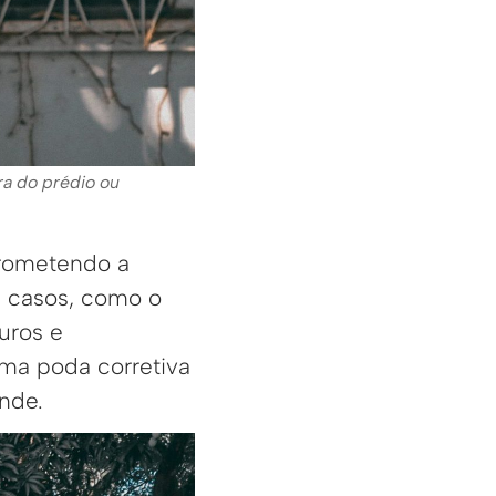
ra do prédio ou
prometendo a
s casos, como o
uros e
ma poda corretiva
nde.