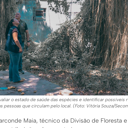
valiar o estado de saúde das espécies e identificar possíveis 
s pessoas que circulam pelo local. (Foto: Vitória Souza/Seco
conde Maia, técnico da Divisão de Floresta e