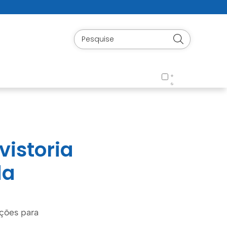
vistoria
da
nções para