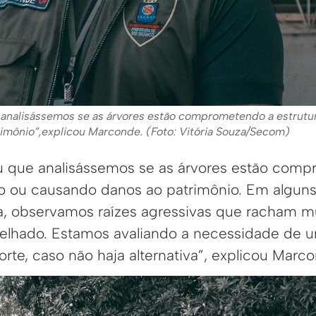
e analisássemos se as árvores estão comprometendo a estrutu
imônio”,explicou Marconde. (Foto: Vitória Souza/Secom)
ou que analisássemos se as árvores estão com
io ou causando danos ao patrimônio. Em algun
, observamos raízes agressivas que racham m
lhado. Estamos avaliando a necessidade de u
te, caso não haja alternativa”, explicou Marco