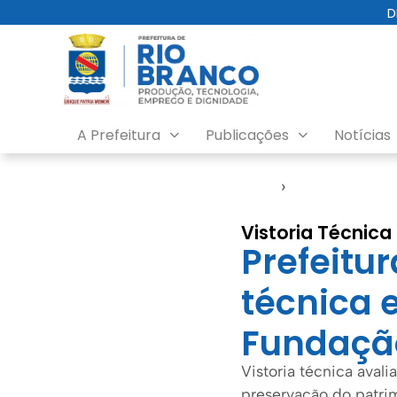
D
A Prefeitura
Publicações
Notícias
Início
›
Meio Ambiente
Vistoria Técnica
Prefeitur
técnica 
Fundaçã
Vistoria técnica avali
preservação do patri