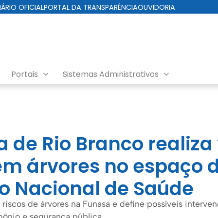
IÁRIO OFICIAL
PORTAL DA TRANSPARÊNCIA
OUVIDORIA
Portais
Sistemas Administrativos
a de Rio Branco realiza 
em árvores no espaço 
o Nacional de Saúde
a riscos de árvores na Funasa e define possíveis interve
mônio e segurança pública