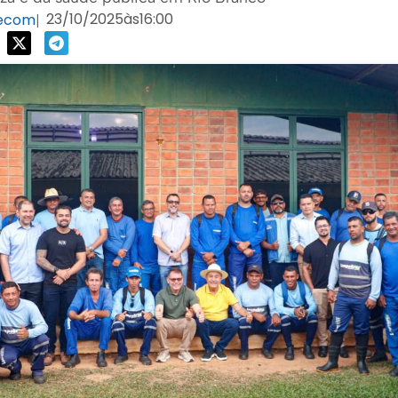
23/10/2025
às
16:00
Secom
|