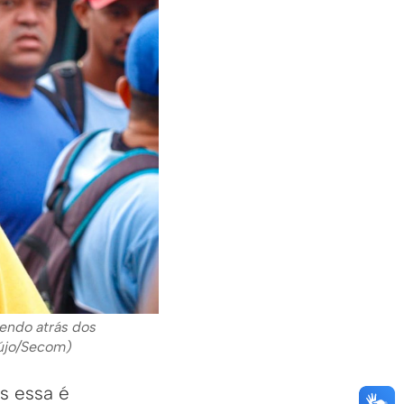
rendo atrás dos
aújo/Secom)
s essa é