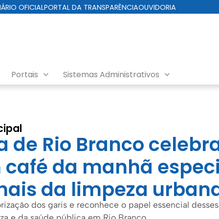
IÁRIO OFICIAL
PORTAL DA TRANSPARÊNCIA
OUVIDORIA
Portais
Sistemas Administrativos
cipal
ra de Rio Branco celebr
 café da manhã especi
onais da limpeza urban
orização dos garis e reconhece o papel essencial desses 
a e da saúde pública em Rio Branco