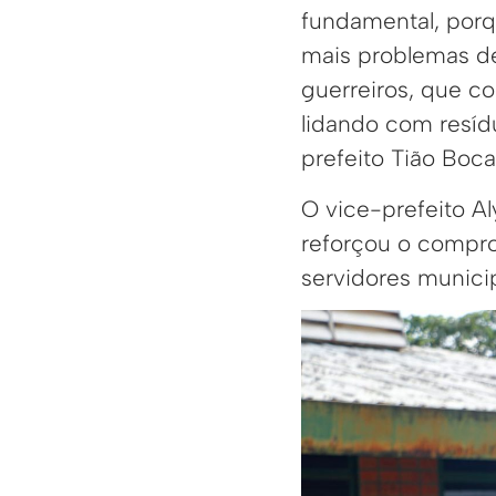
fundamental, porq
mais problemas de
guerreiros, que c
lidando com resídu
prefeito Tião Boc
O vice-prefeito A
reforçou o compro
servidores municip