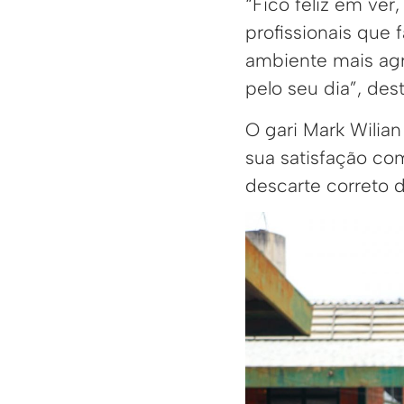
“Fico feliz em ve
profissionais que
ambiente mais agra
pelo seu dia”, des
O gari Mark Wilian
sua satisfação co
descarte correto do