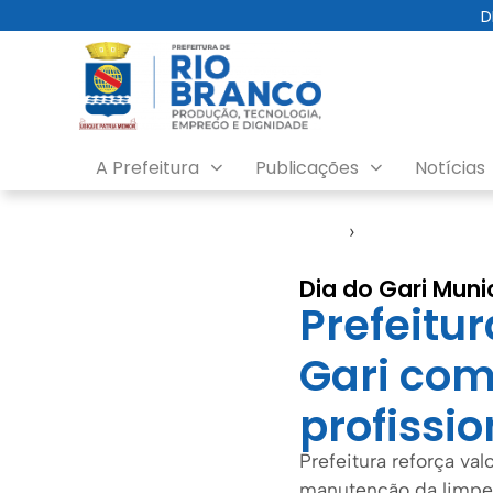
D
A Prefeitura
Publicações
Notícias
Início
›
SMCCI
Dia do Gari Muni
Prefeitu
Gari com
profissi
Prefeitura reforça val
manutenção da limpez