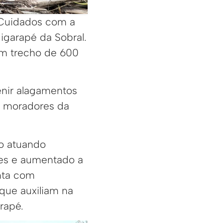
e Cuidados com a
igarapé da Sobral.
um trecho de 600
enir alagamentos
s moradores da
ho atuando
des e aumentado a
onta com
que auxiliam na
rapé.