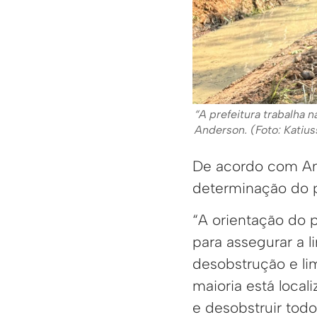
“A prefeitura trabalha 
Anderson. (Foto: Katiu
De acordo com And
determinação do p
“A orientação do p
para assegurar a l
desobstrução e li
maioria está local
e desobstruir todo