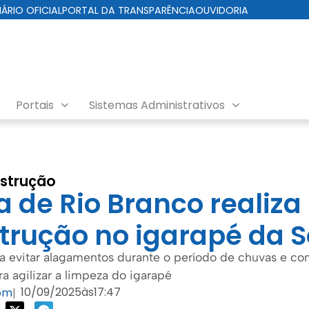
IÁRIO OFICIAL
PORTAL DA TRANSPARÊNCIA
OUVIDORIA
Portais
Sistemas Administrativos
strução
a de Rio Branco realiza
trução no igarapé da S
a evitar alagamentos durante o período de chuvas e co
 agilizar a limpeza do igarapé
10/09/2025
às
17:47
com
|