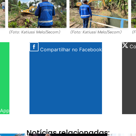
(Foto: Katiussi Melo/Secom)
(Foto: Katiussi Melo/Secom)
(F
Com
Compartilhar no Facebook
sApp
Notícias relacionadas: