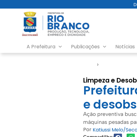
D
A Prefeitura
Publicações
Notícias
Início
›
Notícias
Limpeza e Desob
Prefeitur
e desobs
Ação preventiva busc
máquinas pesadas para
Por
Katiussi Melo/Se