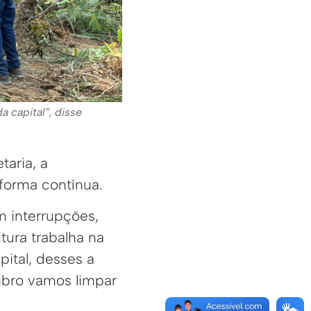
a capital”, disse
aria, a
forma contínua.
m interrupções,
tura trabalha na
ital, desses a
embro vamos limpar