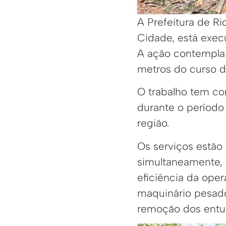
A Prefeitura de R
Cidade, está exec
A ação contempla 
metros do curso d
O trabalho tem co
durante o período
região.
Os serviços estão
simultaneamente, 
eficiência da ope
maquinário pesado
remoção dos entulh