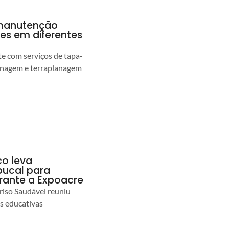
a manutenção
pes em diferentes
 com serviços de tapa-
enagem e terraplanagem
co leva
ucal para
urante a Expoacre
iso Saudável reuniu
es educativas