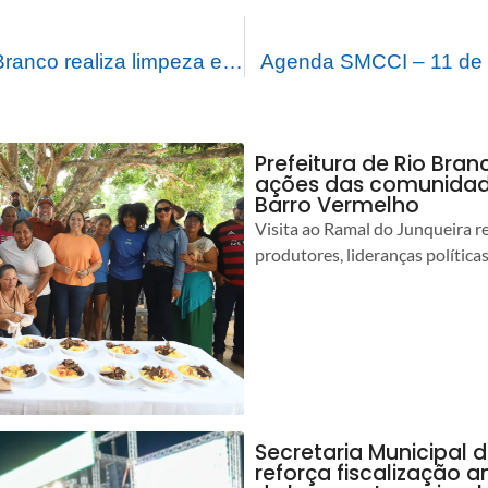
Prefeitura de Rio Branco realiza limpeza e desobstrução no igarapé da Sobral
Agenda SMCCI – 11 de 
Prefeitura de Rio Bra
ações das comunidade
Barro Vermelho
Visita ao Ramal do Junqueira r
produtores, lideranças política
Secretaria Municipal 
reforça fiscalização 