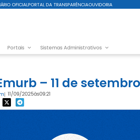
IÁRIO OFICIAL
PORTAL DA TRANSPARÊNCIA
OUVIDORIA
Portais
Sistemas Administrativos
nda EMURB
murb – 11 de setembro
11/09/2025
às
09:21
om
|