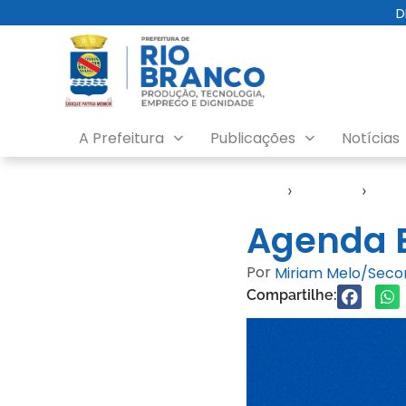
D
A Prefeitura
Publicações
Notícias
Início
›
Agendas
›
Age
Agenda E
Por
Miriam Melo/Sec
Compartilhe: