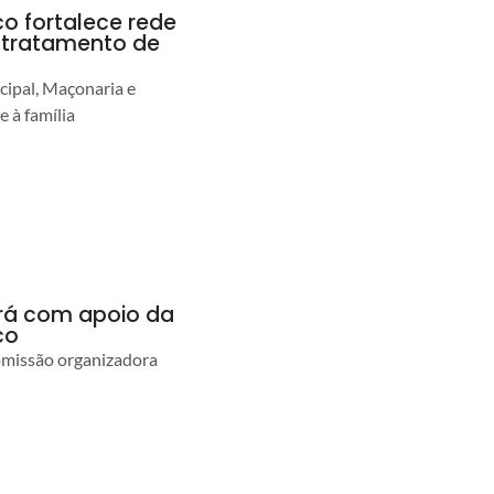
co fortalece rede
r tratamento de
cipal, Maçonaria e
e à família
ará com apoio da
co
comissão organizadora