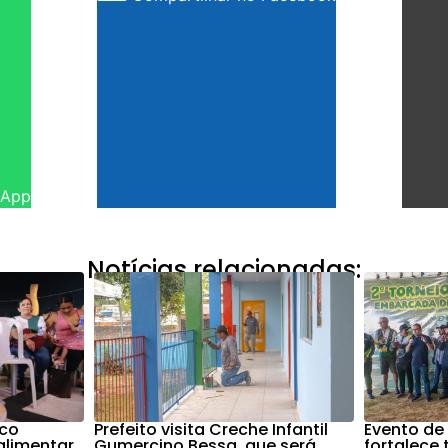
sApp
Notícias relacionadas:
nco
Prefeito visita Creche Infantil
Evento de
alimentar
Gumercino Bessa, que será
fortalece