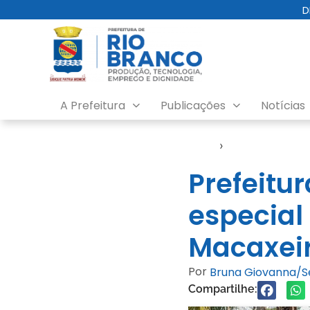
D
A Prefeitura
Publicações
Notícias
Início
›
Video
Prefeitu
especial 
Macaxeir
Por
Bruna Giovanna/
Compartilhe: