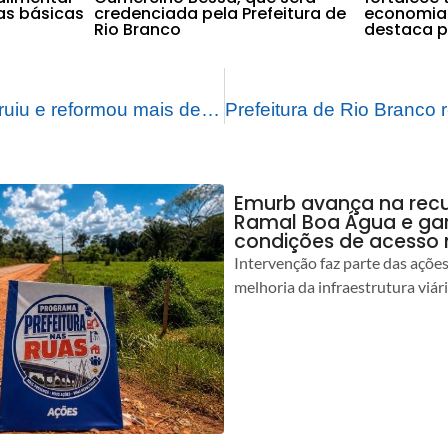
as básicas
credenciada pela Prefeitura de
economia 
Rio Branco
destaca pr
Prefeitura já construiu e reformou mais de 670 abrigos para usuários do transporte coletivo de Rio Branco
Emurb avança na rec
Ramal Boa Água e ga
condições de acesso 
Intervenção faz parte das açõe
melhoria da infraestrutura viár