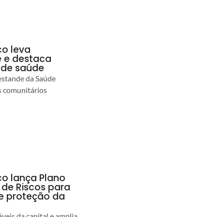
co leva
 e destaca
 de saúde
estande da Saúde
s comunitários
co lança Plano
 de Riscos para
 e proteção da
veis da capital e amplia