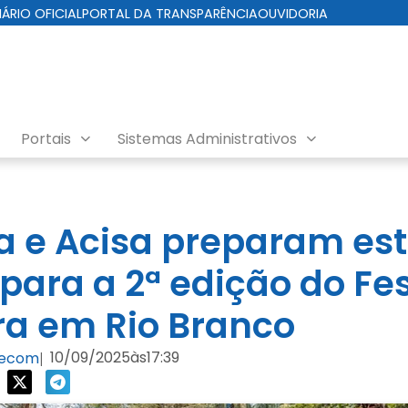
IÁRIO OFICIAL
PORTAL DA TRANSPARÊNCIA
OUVIDORIA
Portais
Sistemas Administrativos
ra e Acisa preparam es
para a 2ª edição do Fes
a em Rio Branco
10/09/2025
às
17:39
Secom
|