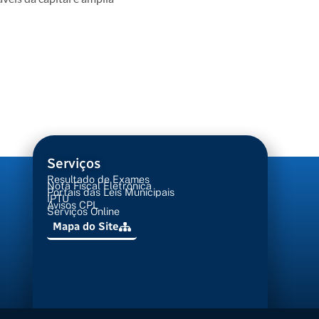
Serviços
Resultado de Exames
Nota Fiscal Eletrônica
Portais das Leis Municipais
IPTU
Avisos CPL
Serviços Online
Mapa do Site