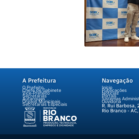
A Prefeitura
Navegação
O Prefeito
Início
Chefe de Gabinete
Publicações
Vice-Prefeito
Notícias
Secretarias
Portais
Autarquias
Sistemas Administ
Órgãos Municipais
Ouvidoria
Secretarias Especiais
R. Rui Barbosa, 
Rio Branco - AC