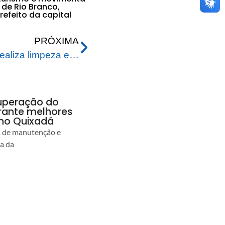
de Rio Branco,
efeito da capital
PRÓXIMA
Prefeitura de Rio Branco realiza limpeza e desobstrução no igarapé da Sobral
uperação do
rante melhores
no Quixadá
s de manutenção e
ia da