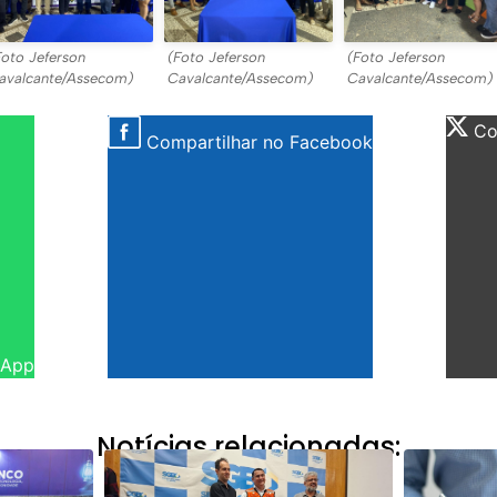
Foto Jeferson
(Foto Jeferson
(Foto Jeferson
avalcante/Assecom)
Cavalcante/Assecom)
Cavalcante/Assecom)
Com
Compartilhar no Facebook
sApp
Notícias relacionadas: