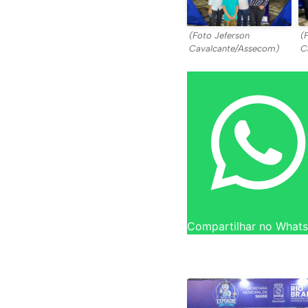
(Foto Jeferson
(
Cavalcante/Assecom)
C
Compartilhar no What