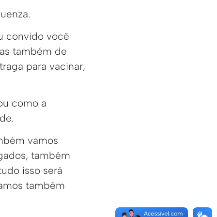
luenza.
eu convido você
 mas também de
traga para vacinar,
cou como a
de.
também vamos
ulgados, também
udo isso será
 vamos também