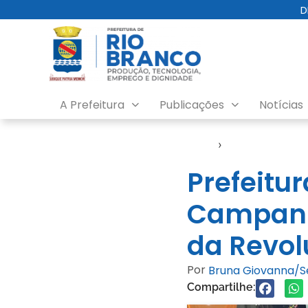
D
A Prefeitura
Publicações
Notícias
Início
›
Notícias
Prefeitur
Campanh
da Revo
Por
Bruna Giovanna/
Compartilhe: