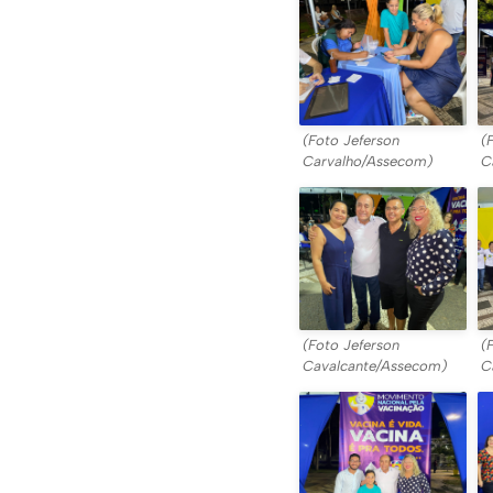
(Foto Jeferson
(
Carvalho/Assecom)
C
(Foto Jeferson
(
Cavalcante/Assecom)
C