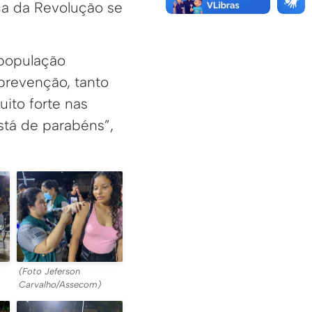
ça da Revolução se
 população
 prevenção, tanto
ito forte nas
stá de parabéns”,
(Foto Jeferson
Carvalho/Assecom)