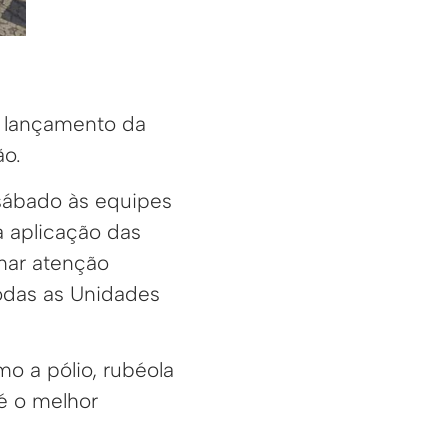
o lançamento da
ão.
 sábado às equipes
 aplicação das
mar atenção
odas as Unidades
o a pólio, rubéola
 é o melhor