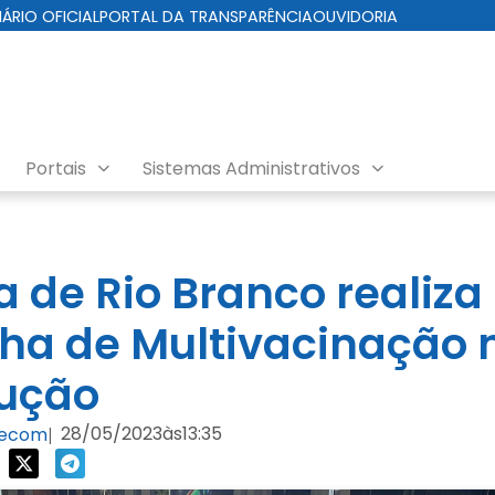
IÁRIO OFICIAL
PORTAL DA TRANSPARÊNCIA
OUVIDORIA
Portais
Sistemas Administrativos
a de Rio Branco realiza
a de Multivacinação 
lução
28/05/2023
às
13:35
Secom
|