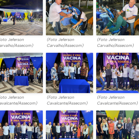
Foto Jeferson
(Foto Jeferson
(Foto Jeferson
arvalho/Assecom)
Carvalho/Assecom)
Carvalho/Assecom)
Foto Jeferson
(Foto Jeferson
(Foto Jeferson
avalcante/Assecom)
Cavalcante/Assecom)
Cavalcante/Assecom)