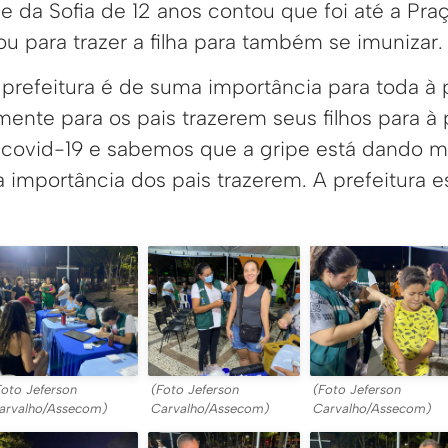
e da Sofia de 12 anos contou que foi até a Pra
ou para trazer a filha para também se imunizar.
a prefeitura é de suma importância para toda à
mente para os pais trazerem seus filhos para à
covid-19 e sabemos que a gripe está dando mu
a importância dos pais trazerem. A prefeitura e
Foto Jeferson
(Foto Jeferson
(Foto Jeferson
arvalho/Assecom)
Carvalho/Assecom)
Carvalho/Assecom)