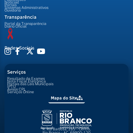
Notícias
Portais
Sistemas Administrativos
Ouvidoria
Transparência
Portal da Transparência
Diário Oficial
Redes Sociais
Serviços
Resultado de Exames
Nota Fiscal Eletrônica
Portais das Leis Municipais
IPTU
Avisos CPL
Serviços Online
Mapa do Site
R. Rui Barbosa, 285 - Centro,
Rio Branco - AC, 69900-120