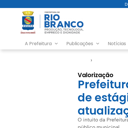
D
A Prefeitura
Publicações
Notícias
Início
›
Assistência Soc
Valorização
Prefeitur
de estág
atualiza
O intuito da Prefeitur
público municipal