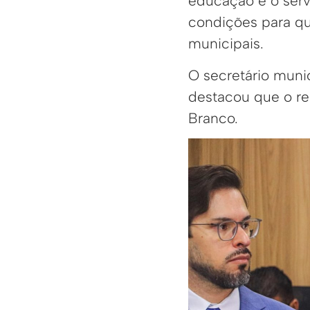
educação e o serv
condições para qu
municipais.
O secretário munic
destacou que o re
Branco.