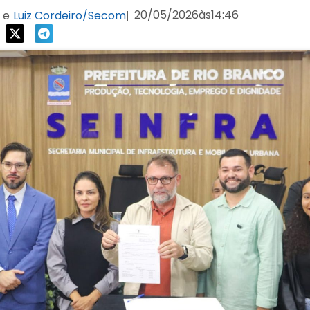
20/05/2026
às
14:46
e
Luiz Cordeiro/Secom
|