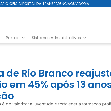
IÁRIO OFICIAL
PORTAL DA TRANSPARÊNCIA
OUVIDORIA
Portais
Sistemas Administrativos
ial
a de Rio Branco reajus
io em 45% após 13 ano
ção
a é de valorizar a juventude e fortalecer a formação prof