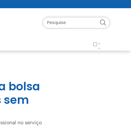
ta bolsa
s sem
issional no serviço