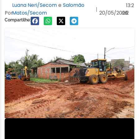
Luana Neri/Secom
e
Salomão
13:2
|
Por
Matos/Secom
20/05/2026
às
2
Compartilhe: