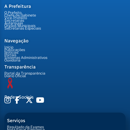
A Prefeitura
O Prefeito
Chefe de Gabinete
Vice-Prefeito
Secretarias
Autarquias
Órgãos Municipais
Secretarias Especiais
Navegação
Início
Publicações
Notícias
Portais
Sistemas Administrativos
Ouvidoria
Transparência
Portal da Transparência
Diário Oficial
Redes Sociais
Serviços
Resultado de Exames
Nota Fiscal Eletrônica