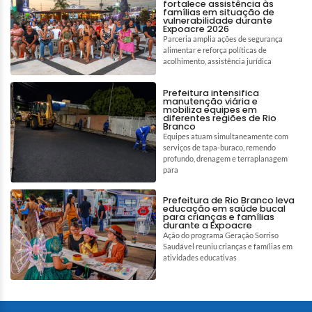
fortalece assistência às
famílias em situação de
vulnerabilidade durante
Expoacre 2026
Parceria amplia ações de segurança
alimentar e reforça políticas de
acolhimento, assistência jurídica
Prefeitura intensifica
manutenção viária e
mobiliza equipes em
diferentes regiões de Rio
Branco
Equipes atuam simultaneamente com
serviços de tapa-buraco, remendo
profundo, drenagem e terraplanagem
para
Prefeitura de Rio Branco leva
educação em saúde bucal
para crianças e famílias
durante a Expoacre
Ação do programa Geração Sorriso
Saudável reuniu crianças e famílias em
atividades educativas