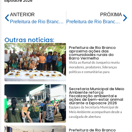
Expoacre 2026
ANTERIOR
PRÓXIMA
Prefeitura de Rio Branco moderniza sistema de abastecimento do Tucumã com novos equipamentos
Prefeitura de Rio Branco reajusta bolsa de estágio em 45% após 13 anos sem atualização
Outras notícias:
Prefeitura de Rio Branco
aproxima ações das
comunidades rurais do
Barro Vermelho
Visita ao Ramal do Junqueira reuniu
moradores, produtores, lideranças
políticas e comunitárias para
Secretaria Municipal de Meio
Ambiente reforça
fiscalização ambiental e
ações de bem-estar animal
durante a Expoacre 2026
Equipes da Secretaria Municipal de
Meio Ambiente acompanham desde a
cavalgada de abertura
Prefeitura de Rio Branco