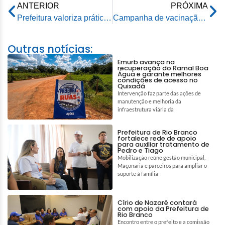
ANTERIOR
PRÓXIMA
Prefeitura valoriza prática de atividades físicas com inauguração de academia ao ar livre no ramal Benfica
Campanha de vacinação contra a dengue em Rio Branco começa nesta sexta-feira
Outras notícias:
Emurb avança na
recuperação do Ramal Boa
Água e garante melhores
condições de acesso no
Quixadá
Intervenção faz parte das ações de
manutenção e melhoria da
infraestrutura viária da
Prefeitura de Rio Branco
fortalece rede de apoio
para auxiliar tratamento de
Pedro e Tiago
Mobilização reúne gestão municipal,
Maçonaria e parceiros para ampliar o
suporte à família
Círio de Nazaré contará
com apoio da Prefeitura de
Rio Branco
Encontro entre o prefeito e a comissão