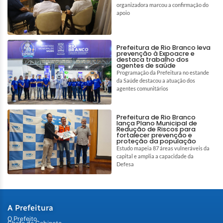
organizadora marcou a confirmação do
apoio
Prefeitura de Rio Branco leva
prevenção à Expoacre e
destaca trabalho dos
agentes de saúde
Programação da Prefeitura no estande
da Saúde destacou a atuação dos
agentes comunitários
Prefeitura de Rio Branco
lança Plano Municipal de
Redução de Riscos para
fortalecer prevenção e
proteção da população
Estudo mapeia 87 áreas vulneráveis da
capital e amplia a capacidade da
Defesa
A Prefeitura
O Prefeito