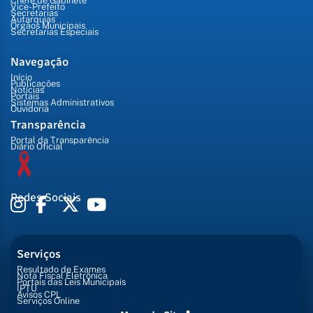
Chefe de Gabinete
Vice-Prefeito
Secretarias
Autarquias
Órgãos Municipais
Secretarias Especiais
Navegação
Início
Publicações
Notícias
Portais
Sistemas Administrativos
Ouvidoria
Transparência
Portal da Transparência
Diário Oficial
Redes Sociais
Serviços
Resultado de Exames
Nota Fiscal Eletrônica
Portais das Leis Municipais
IPTU
Avisos CPL
Serviços Online