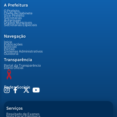
A Prefeitura
O Prefeito
Chefe de Gabinete
Vice-Prefeito
Secretarias
Autarquias
Órgãos Municipais
Secretarias Especiais
Navegação
Início
Publicações
Notícias
Portais
Sistemas Administrativos
Ouvidoria
Transparência
Portal da Transparência
Diário Oficial
Redes Sociais
Serviços
Resultado de Exames
Nota Fiscal Eletrônica