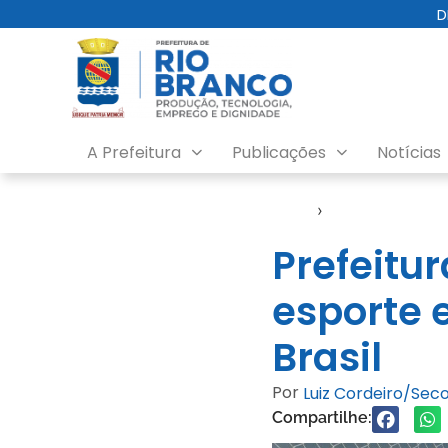
D
A Prefeitura
Publicações
Notícias
Início
›
FGB
Prefeitu
esporte 
Brasil
Por
Luiz Cordeiro/Se
Compartilhe: