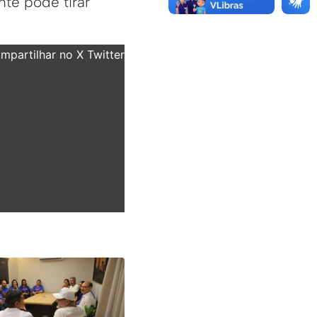
nte pode tirar
”
partilhar no X Twitter