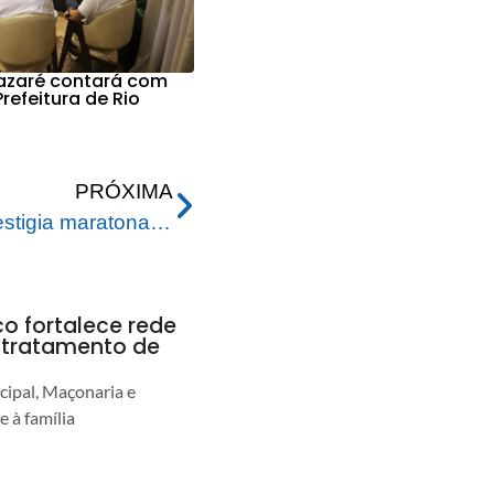
Nazaré contará com
refeitura de Rio
PRÓXIMA
Prefeito de Rio Branco prestigia maratona realizada em alusão aos 45 anos do Colégio Meta
co fortalece rede
r tratamento de
cipal, Maçonaria e
e à família