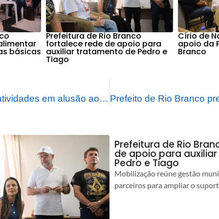
nco
Prefeitura de Rio Branco
Círio de 
alimentar
fortalece rede de apoio para
apoio da P
as básicas
auxiliar tratamento de Pedro e
Branco
Tiago
Prefeitura realiza atividades em alusão ao “Setembro Amarelo” na Cidade do Povo
Prefeitura de Rio Bran
de apoio para auxilia
Pedro e Tiago
Mobilização reúne gestão muni
parceiros para ampliar o suport