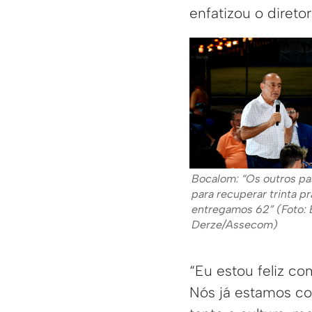
enfatizou o diret
Bocalom: “Os outros p
para recuperar trinta pr
entregamos 62” (Foto:
Derze/Assecom)
“Eu estou feliz co
Nós já estamos co