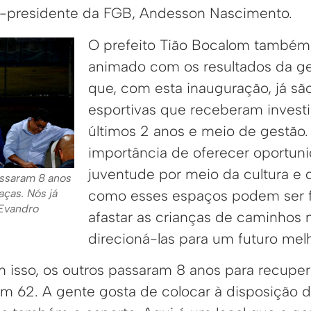
or-presidente da FGB, Andesson Nascimento.
O prefeito Tião Bocalom também
animado com os resultados da g
que, com esta inauguração, já sã
esportivas que receberam invest
últimos 2 anos e meio de gestão. 
importância de oferecer oportun
juventude por meio da cultura e 
assaram 8 anos
como esses espaços podem ser 
aças. Nós já
 Evandro
afastar as crianças de caminhos 
direcioná-las para um futuro melh
m isso, os outros passaram 8 anos para recupera
m 62. A gente gosta de colocar à disposição 