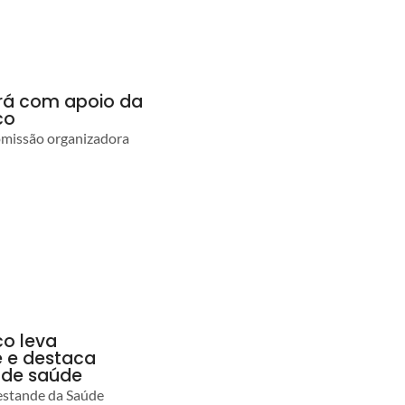
ará com apoio da
co
comissão organizadora
co leva
 e destaca
 de saúde
estande da Saúde