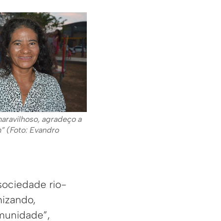
maravilhoso, agradeço a
” (Foto: Evandro
sociedade rio-
nizando,
omunidade”,