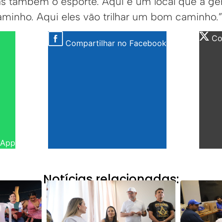
as também o esporte. Aqui é um local que a ge
aminho. Aqui eles vão trilhar um bom caminho.
Com
Compartilhar no Facebook
sApp
Notícias relacionadas: