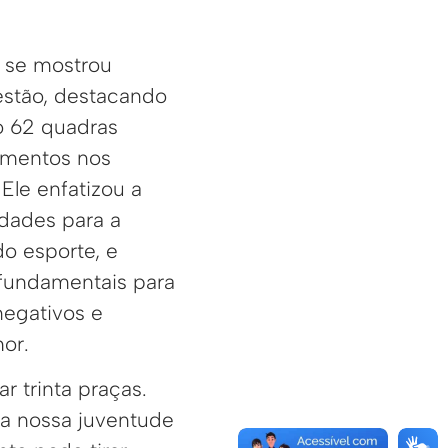
 se mostrou
estão, destacando
o 62 quadras
imentos nos
Ele enfatizou a
idades para a
do esporte, e
fundamentais para
negativos e
or.
r trinta praças.
da nossa juventude