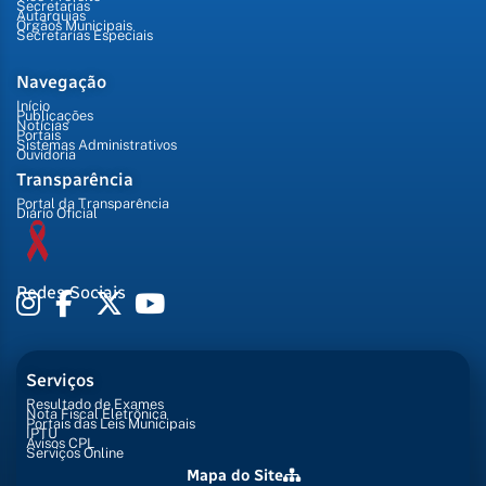
Secretarias
Autarquias
Órgãos Municipais
Secretarias Especiais
Navegação
Início
Publicações
Notícias
Portais
Sistemas Administrativos
Ouvidoria
Transparência
Portal da Transparência
Diário Oficial
Redes Sociais
Serviços
Resultado de Exames
Nota Fiscal Eletrônica
Portais das Leis Municipais
IPTU
Avisos CPL
Serviços Online
Mapa do Site