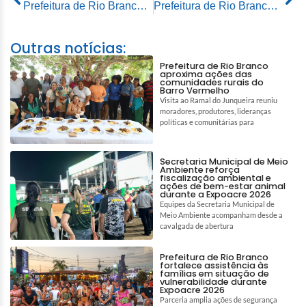
Prefeitura de Rio Branco entrega área de esporte e lazer no Conjunto Habitar Brasil
Prefeitura de Rio Branco entrega área de esporte e lazer no Conjunto Habitar Brasil
Outras notícias:
Prefeitura de Rio Branco
aproxima ações das
comunidades rurais do
Barro Vermelho
Visita ao Ramal do Junqueira reuniu
moradores, produtores, lideranças
políticas e comunitárias para
Secretaria Municipal de Meio
Ambiente reforça
fiscalização ambiental e
ações de bem-estar animal
durante a Expoacre 2026
Equipes da Secretaria Municipal de
Meio Ambiente acompanham desde a
cavalgada de abertura
Prefeitura de Rio Branco
fortalece assistência às
famílias em situação de
vulnerabilidade durante
Expoacre 2026
Parceria amplia ações de segurança