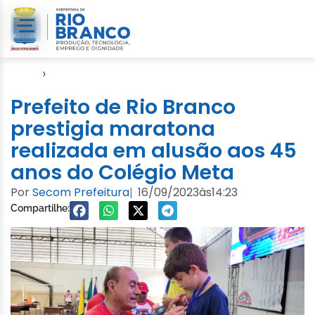
Início
›
Esporte
Prefeito de Rio Branco
prestigia maratona
realizada em alusão aos 45
anos do Colégio Meta
Por
Secom Prefeitura
16/09/2023
às
14:23
|
Compartilhe: