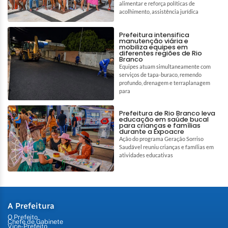
alimentar e reforça políticas de
acolhimento, assistência jurídica
Prefeitura intensifica
manutenção viária e
mobiliza equipes em
diferentes regiões de Rio
Branco
Equipes atuam simultaneamente com
serviços de tapa-buraco, remendo
profundo, drenagem e terraplanagem
para
Prefeitura de Rio Branco leva
educação em saúde bucal
para crianças e famílias
durante a Expoacre
Ação do programa Geração Sorriso
Saudável reuniu crianças e famílias em
atividades educativas
A Prefeitura
O Prefeito
Chefe de Gabinete
Vice-Prefeito