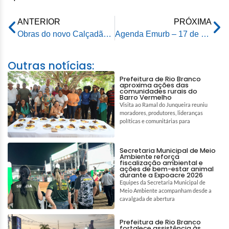
ANTERIOR
PRÓXIMA
Obras do novo Calçadão da Benjamin Constant entram na fase final em Rio Branco
Agenda Emurb – 17 de dezembro de 2025
Outras notícias:
Prefeitura de Rio Branco
aproxima ações das
comunidades rurais do
Barro Vermelho
Visita ao Ramal do Junqueira reuniu
moradores, produtores, lideranças
políticas e comunitárias para
Secretaria Municipal de Meio
Ambiente reforça
fiscalização ambiental e
ações de bem-estar animal
durante a Expoacre 2026
Equipes da Secretaria Municipal de
Meio Ambiente acompanham desde a
cavalgada de abertura
Prefeitura de Rio Branco
fortalece assistência às