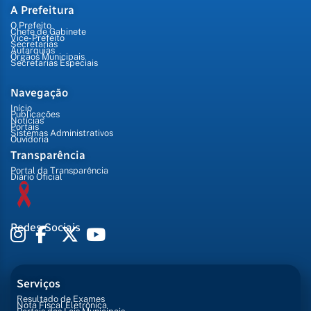
A Prefeitura
O Prefeito
Chefe de Gabinete
Vice-Prefeito
Secretarias
Autarquias
Órgãos Municipais
Secretarias Especiais
Navegação
Início
Publicações
Notícias
Portais
Sistemas Administrativos
Ouvidoria
Transparência
Portal da Transparência
Diário Oficial
Redes Sociais
Serviços
Resultado de Exames
Nota Fiscal Eletrônica