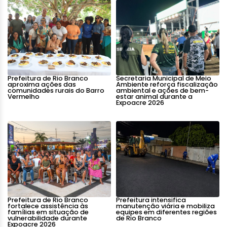
Prefeitura de Rio Branco
Secretaria Municipal de Meio
aproxima ações das
Ambiente reforça fiscalização
comunidades rurais do Barro
ambiental e ações de bem-
Vermelho
estar animal durante a
Expoacre 2026
Prefeitura de Rio Branco
Prefeitura intensifica
fortalece assistência às
manutenção viária e mobiliza
famílias em situação de
equipes em diferentes regiões
vulnerabilidade durante
de Rio Branco
Expoacre 2026