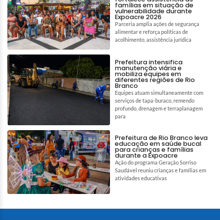
famílias em situação de
vulnerabilidade durante
Expoacre 2026
Parceria amplia ações de segurança
alimentar e reforça políticas de
acolhimento, assistência jurídica
Prefeitura intensifica
manutenção viária e
mobiliza equipes em
diferentes regiões de Rio
Branco
Equipes atuam simultaneamente com
serviços de tapa-buraco, remendo
profundo, drenagem e terraplanagem
para
Prefeitura de Rio Branco leva
educação em saúde bucal
para crianças e famílias
durante a Expoacre
Ação do programa Geração Sorriso
Saudável reuniu crianças e famílias em
atividades educativas