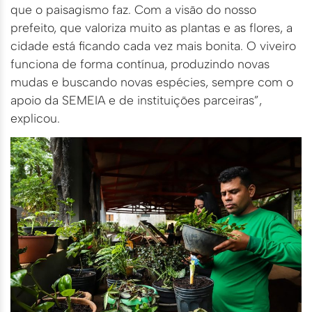
que o paisagismo faz. Com a visão do nosso
prefeito, que valoriza muito as plantas e as flores, a
cidade está ficando cada vez mais bonita. O viveiro
funciona de forma contínua, produzindo novas
mudas e buscando novas espécies, sempre com o
apoio da SEMEIA e de instituições parceiras”,
explicou.