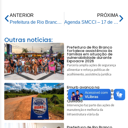
ANTERIOR
PRÓXIMA
Prefeitura de Rio Branco e TCE firmam parceria para cessão de mudas e flores ornamentais do viveiro municipal
Agenda SMCCI – 17 de dezembro de 2025
Outras notícias:
Prefeitura de Rio Branco
fortalece assistência às
famílias em situação de
vulnerabilidade durante
Expoacre 2026
Parceria amplia ações de segurança
alimentar e reforça políticas de
acolhimento, assistência jurídica
Emurb avança na
recuperação do Ramal Boa
Água e garante melhores
condições de acesso no
Quixadá
Intervenção faz parte das ações de
manutenção e melhoria da
infraestrutura viária da
Prefeitura de Rio Branco