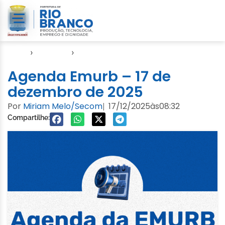
Início
›
Agendas
›
Agenda EMURB
Agenda Emurb – 17 de
dezembro de 2025
Por
Miriam Melo/Secom
17/12/2025
às
08:32
|
Compartilhe: