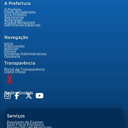
A Prefeitura
O Prefeito
Chefe de Gabinete
Vice-Prefeito
Secretarias
Autarquias
Órgãos Municipais
Secretarias Especiais
Navegação
Início
Publicações
Notícias
Portais
Sistemas Administrativos
Ouvidoria
Transparência
Portal da Transparência
Diário Oficial
Redes Sociais
Serviços
Resultado de Exames
Nota Fiscal Eletrônica
Portais das Leis Municipais