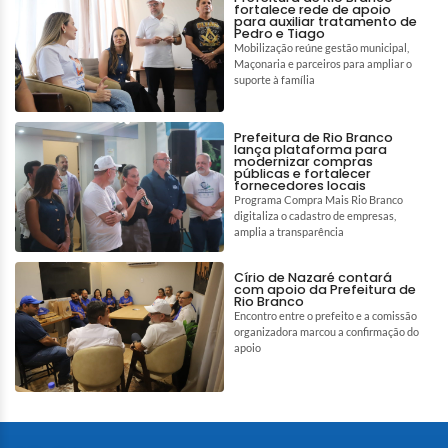
fortalece rede de apoio
para auxiliar tratamento de
Pedro e Tiago
Mobilização reúne gestão municipal,
Maçonaria e parceiros para ampliar o
suporte à família
Prefeitura de Rio Branco
lança plataforma para
modernizar compras
públicas e fortalecer
fornecedores locais
Programa Compra Mais Rio Branco
digitaliza o cadastro de empresas,
amplia a transparência
Círio de Nazaré contará
com apoio da Prefeitura de
Rio Branco
Encontro entre o prefeito e a comissão
organizadora marcou a confirmação do
apoio