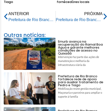
Tiago
fornecedores locais
ANTERIOR
PRÓXIMA
Prefeitura de Rio Branco mantém obras de pavimentação mesmo durante o inverno amazônico
Prefeitura de Rio Branco e TCE firmam parceria para cessão de mudas e flores ornamentais do viveiro municipal
Outras notícias:
Emurb avança na
recuperação do Ramal Boa
Água e garante melhores
condições de acesso no
Quixadá
Intervenção faz parte das ações de
manutenção e melhoria da
infraestrutura viária da
Prefeitura de Rio Branco
fortalece rede de apoio
para auxiliar tratamento de
Pedro e Tiago
Mobilização reúne gestão municipal,
Maçonaria e parceiros para ampliar o
suporte à família
Prefeitura de Rio Branco