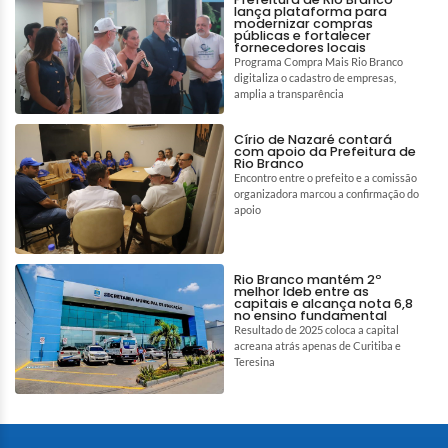
lança plataforma para
modernizar compras
públicas e fortalecer
fornecedores locais
Programa Compra Mais Rio Branco
digitaliza o cadastro de empresas,
amplia a transparência
Círio de Nazaré contará
com apoio da Prefeitura de
Rio Branco
Encontro entre o prefeito e a comissão
organizadora marcou a confirmação do
apoio
Rio Branco mantém 2º
melhor Ideb entre as
capitais e alcança nota 6,8
no ensino fundamental
Resultado de 2025 coloca a capital
acreana atrás apenas de Curitiba e
Teresina