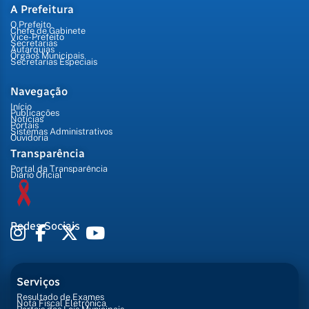
A Prefeitura
O Prefeito
Chefe de Gabinete
Vice-Prefeito
Secretarias
Autarquias
Órgãos Municipais
Secretarias Especiais
Navegação
Início
Publicações
Notícias
Portais
Sistemas Administrativos
Ouvidoria
Transparência
Portal da Transparência
Diário Oficial
Redes Sociais
Serviços
Resultado de Exames
Nota Fiscal Eletrônica