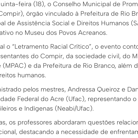
inta-feira (18), o Conselho Municipal de Pro
Compir), órgão vinculado à Prefeitura de Rio B
al de Assistência Social e Direitos Humanos (S
ativo no Museu dos Povos Acreanos.
l o “Letramento Racial Crítico”, o evento con
sentantes do Compir, da sociedade civil, do Mi
 (MPAC) e da Prefeitura de Rio Branco, além d
ireitos humanos.
nistrado pelos mestres, Andressa Queiroz e Dan
dade Federal do Acre (Ufac), representando o
leiros e Indígenas (Neabi/Ufac).
ras, os professores abordaram questões relaci
itucional, destacando a necessidade de enfrent