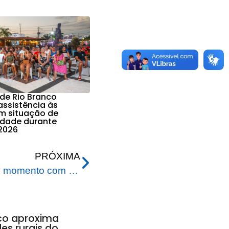
 de Rio Branco
assistência às
em situação de
lidade durante
2026
PRÓXIMA
Capital acreana vive novo momento com a chegada do Asfalta Rio Branco
nco aproxima
s rurais do