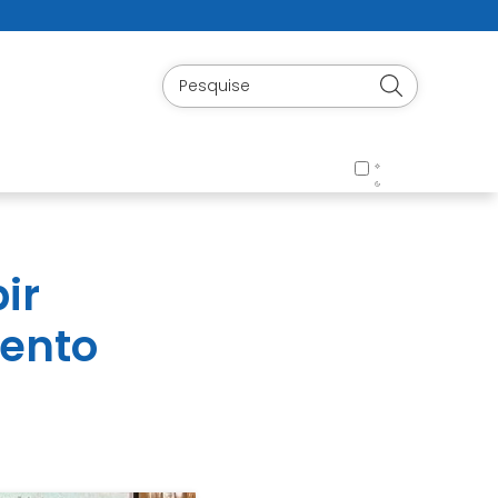
ir
mento