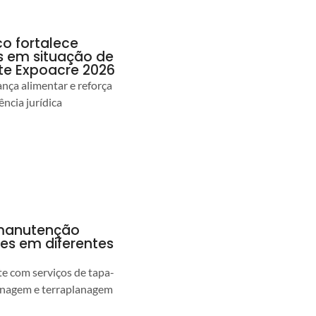
co fortalece
as em situação de
te Expoacre 2026
ança alimentar e reforça
ência jurídica
a manutenção
pes em diferentes
 com serviços de tapa-
enagem e terraplanagem