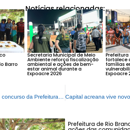
Notícias relacionadas:
nco
Secretaria Municipal de Meio
Prefeitura
Ambiente reforça fiscalização
fortalece 
o Barro
ambiental e ações de bem-
famílias 
estar animal durante a
vulnerabi
Expoacre 2026
Expoacre 
Com 1.267 vagas, concurso da Prefeitura de Rio Branco garante geração de emprego na capital
Prefeitura de Rio Bra
ações das comunidade