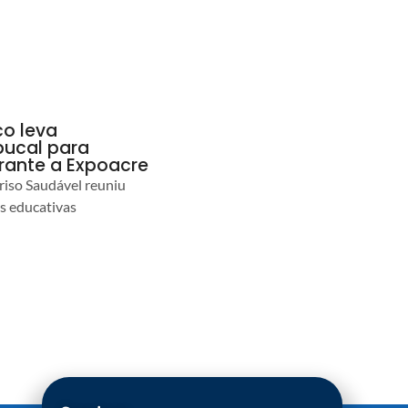
co leva
ucal para
urante a Expoacre
iso Saudável reuniu
es educativas