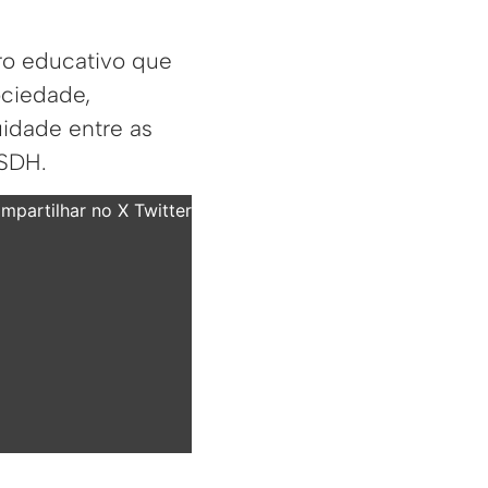
ro educativo que
ociedade,
uidade entre as
ASDH.
partilhar no X Twitter