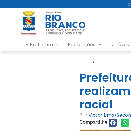
D
A Prefeitura
Publicações
Notícias
Início
›
Notícias
Prefeitu
realizam
racial
Por
Victor Lima/Seco
Compartilhe: