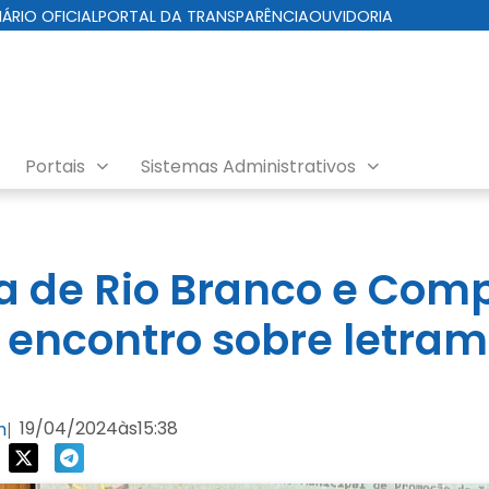
IÁRIO OFICIAL
PORTAL DA TRANSPARÊNCIA
OUVIDORIA
Portais
Sistemas Administrativos
ra de Rio Branco e Comp
 encontro sobre letra
19/04/2024
às
15:38
m
|