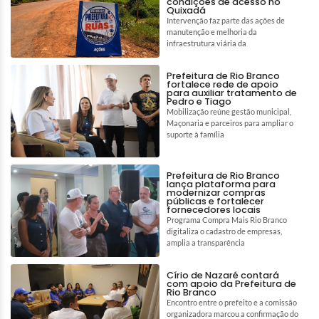
condições de acesso no
Quixadá
Intervenção faz parte das ações de
manutenção e melhoria da
infraestrutura viária da
Prefeitura de Rio Branco
fortalece rede de apoio
para auxiliar tratamento de
Pedro e Tiago
Mobilização reúne gestão municipal,
Maçonaria e parceiros para ampliar o
suporte à família
Prefeitura de Rio Branco
lança plataforma para
modernizar compras
públicas e fortalecer
fornecedores locais
Programa Compra Mais Rio Branco
digitaliza o cadastro de empresas,
amplia a transparência
Círio de Nazaré contará
com apoio da Prefeitura de
Rio Branco
Encontro entre o prefeito e a comissão
organizadora marcou a confirmação do