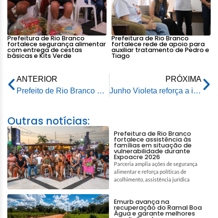
Prefeitura de Rio Branco
Prefeitura de Rio Branco
fortalece segurança alimentar
fortalece rede de apoio para
com entrega de cestas
auxiliar tratamento de Pedro e
básicas e Kits Verde
Tiago
ANTERIOR
PRÓXIMA
Prefeito de Rio Branco prestigia celebração histórica pelos 64 anos de emancipação política do Acre
Junho Violeta reforça a importância do combate à violência contra a pessoa idosa em Rio Branco
Outras notícias:
Prefeitura de Rio Branco
fortalece assistência às
famílias em situação de
vulnerabilidade durante
Expoacre 2026
Parceria amplia ações de segurança
alimentar e reforça políticas de
acolhimento, assistência jurídica
Emurb avança na
recuperação do Ramal Boa
Água e garante melhores