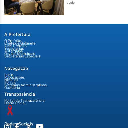
apoio
A Prefeitura
O Prefeito
Chefe de Gabinete
Vice-Prefeito
Secretarias
Autarquias
Órgãos Municipais
Secretarias Especiais
Navegação
Início
Publicações
Notícias
Portais
Sistemas Administrativos
Ouvidoria
Transparência
Portal da Transparência
Diário Oficial
Redes Sociais