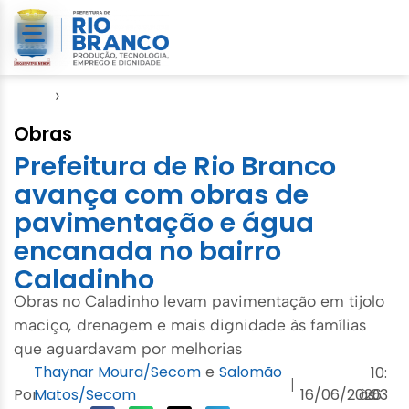
Início
›
Agenda do Prefeito
Obras
Prefeitura de Rio Branco
avança com obras de
pavimentação e água
encanada no bairro
Caladinho
Obras no Caladinho levam pavimentação em tijolo
maciço, drenagem e mais dignidade às famílias
que aguardavam por melhorias
Thaynar Moura/Secom
e
Salomão
10:
|
Por
Matos/Secom
16/06/2026
às
03