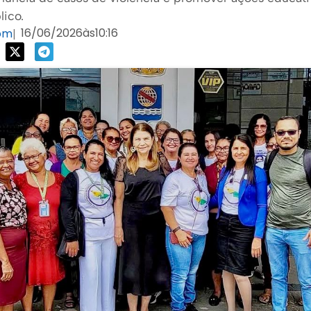
lico.
16/06/2026
às
10:16
com
|