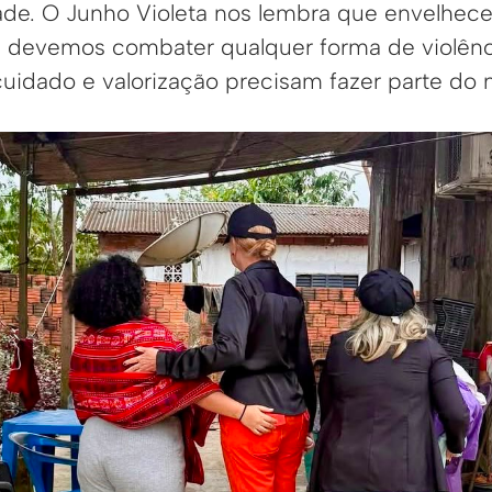
ade. O Junho Violeta nos lembra que envelhec
e devemos combater qualquer forma de violênc
cuidado e valorização precisam fazer parte do n