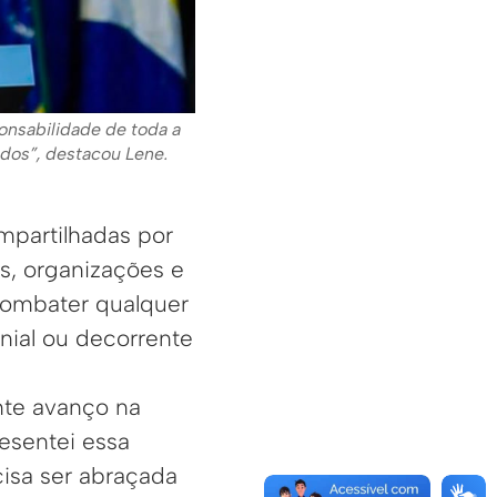
onsabilidade de toda a
odos”, destacou Lene.
mpartilhadas por
as, organizações e
combater qualquer
onial ou decorrente
nte avanço na
esentei essa
cisa ser abraçada