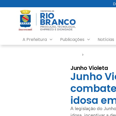
D
A Prefeitura
Publicações
Notícias
Início
›
Notícias
Junho Violeta
Junho Vi
combate 
idosa em
A legislação do Junho
idosa, incentivar a d