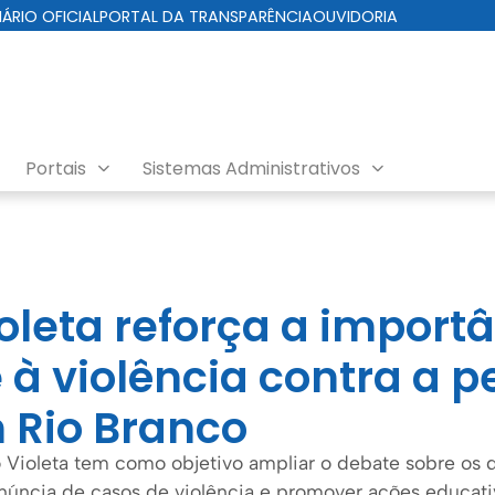
IÁRIO OFICIAL
PORTAL DA TRANSPARÊNCIA
OUVIDORIA
Portais
Sistemas Administrativos
oleta reforça a import
à violência contra a p
 Rio Branco
 Violeta tem como objetivo ampliar o debate sobre os d
enúncia de casos de violência e promover ações educati