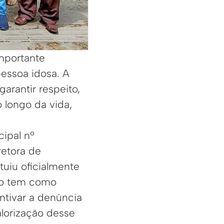
mportante
pessoa idosa. A
arantir respeito,
 longo da vida,
cipal nº
retora de
tuiu oficialmente
ção tem como
entivar a denúncia
alorização desse