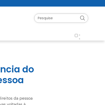
ância do
essoa
ireitos da pessoa
vas voltadas à