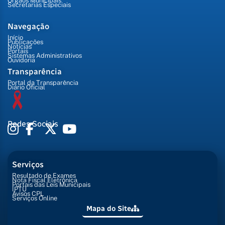
Órgãos Municipais
Secretarias Especiais
Navegação
Início
Publicações
Notícias
Portais
Sistemas Administrativos
Ouvidoria
Transparência
Portal da Transparência
Diário Oficial
Redes Sociais
Serviços
Resultado de Exames
Nota Fiscal Eletrônica
Portais das Leis Municipais
IPTU
Avisos CPL
Serviços Online
Mapa do Site