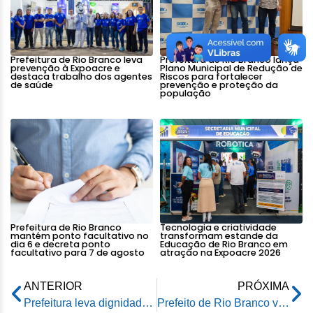
Prefeitura de Rio Branco leva
Prefeitura de Rio Branco lança
prevenção à Expoacre e
Plano Municipal de Redução de
destaca trabalho dos agentes
Riscos para fortalecer
de saúde
prevenção e proteção da
população
Prefeitura de Rio Branco
Tecnologia e criatividade
mantém ponto facultativo no
transformam estande da
dia 6 e decreta ponto
Educação de Rio Branco em
facultativo para 7 de agosto
atração na Expoacre 2026
ANTERIOR
PRÓXIMA
Prefeitura leva dignidade aos moradores do bairro Santa Helena com o Programa Produzindo Sorrisos
Prefeito de Rio Branco visita empresa especializada em fabricação de válvulas e bombas industriais