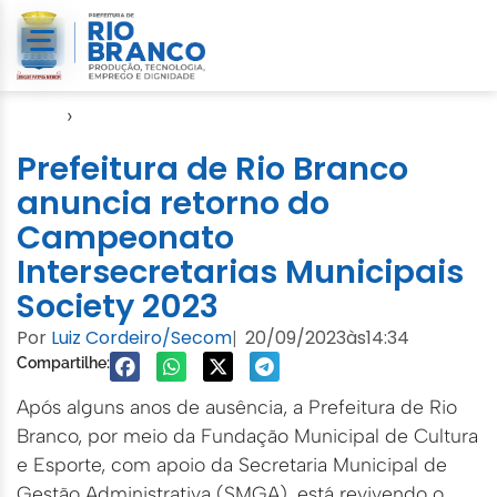
Início
›
FGB
Prefeitura de Rio Branco
anuncia retorno do
Campeonato
Intersecretarias Municipais
Society 2023
Por
Luiz Cordeiro/Secom
20/09/2023
às
14:34
|
Compartilhe:
Após alguns anos de ausência, a Prefeitura de Rio
Branco, por meio da Fundação Municipal de Cultura
e Esporte, com apoio da Secretaria Municipal de
Gestão Administrativa (SMGA), está revivendo o