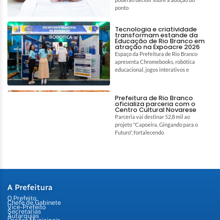
ponto
Tecnologia e criatividade
transformam estande da
Educação de Rio Branco em
atração na Expoacre 2026
Espaço da Prefeitura de Rio Branco
apresenta Chromebooks, robótica
educacional, jogos interativos e
Prefeitura de Rio Branco
oficializa parceria com o
Centro Cultural Novarese
Parceria vai destinar 52,8 mil ao
projeto "Capoeira, Gingando para o
Futuro", fortalecendo
A Prefeitura
O Prefeito
Chefe de Gabinete
Vice-Prefeito
Secretarias
Autarquias