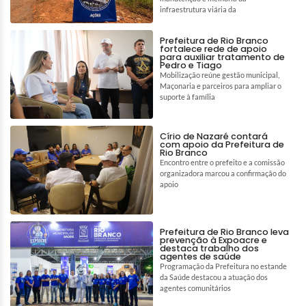
infraestrutura viária da
Prefeitura de Rio Branco
fortalece rede de apoio
para auxiliar tratamento de
Pedro e Tiago
Mobilização reúne gestão municipal,
Maçonaria e parceiros para ampliar o
suporte à família
Círio de Nazaré contará
com apoio da Prefeitura de
Rio Branco
Encontro entre o prefeito e a comissão
organizadora marcou a confirmação do
apoio
Prefeitura de Rio Branco leva
prevenção à Expoacre e
destaca trabalho dos
agentes de saúde
Programação da Prefeitura no estande
da Saúde destacou a atuação dos
agentes comunitários