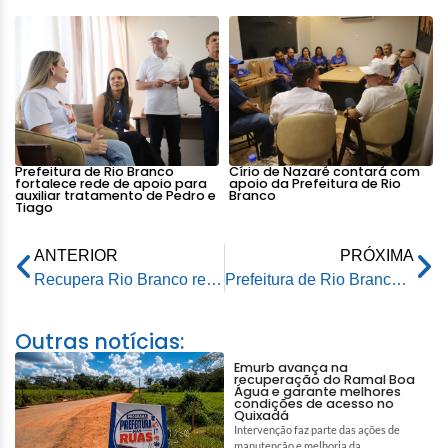
Prefeitura de Rio Branco
Círio de Nazaré contará com
fortalece rede de apoio para
apoio da Prefeitura de Rio
auxiliar tratamento de Pedro e
Branco
Tiago
ANTERIOR
PRÓXIMA
Recupera Rio Branco restaura dignidade e esperança de moradores da capital
Prefeitura de Rio Branco anuncia retorno do Campeonato Intersecretarias Municipais Society 2023
Outras notícias:
Emurb avança na
recuperação do Ramal Boa
Água e garante melhores
condições de acesso no
Quixadá
Intervenção faz parte das ações de
manutenção e melhoria da