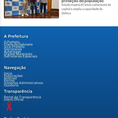
proteção da população
Estudo mapeia 87 áreas vulneráveis da
capital e amplia a capacidade da
Defesa
A Prefeitura
O Prefeito
Chefe de Gabinete
Vice-Prefeito
Secretarias
Autarquias
Órgãos Municipais
Secretarias Especiais
Navegação
Início
Publicações
Notícias
Portais
Sistemas Administrativos
Ouvidoria
Transparência
Portal da Transparência
Diário Oficial