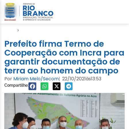
Início
›
Agricultura Familiar
Prefeito firma Termo de
Cooperação com Incra para
garantir documentação de
terra ao homem do campo
Por
Miriam Melo/Secom
22/10/2021
às
13:53
|
Compartilhe: