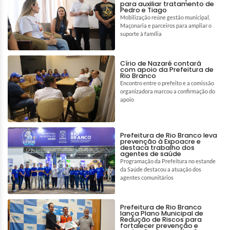
para auxiliar tratamento de
Pedro e Tiago
Mobilização reúne gestão municipal,
Maçonaria e parceiros para ampliar o
suporte à família
Círio de Nazaré contará
com apoio da Prefeitura de
Rio Branco
Encontro entre o prefeito e a comissão
organizadora marcou a confirmação do
apoio
Prefeitura de Rio Branco leva
prevenção à Expoacre e
destaca trabalho dos
agentes de saúde
Programação da Prefeitura no estande
da Saúde destacou a atuação dos
agentes comunitários
Prefeitura de Rio Branco
lança Plano Municipal de
Redução de Riscos para
fortalecer prevenção e