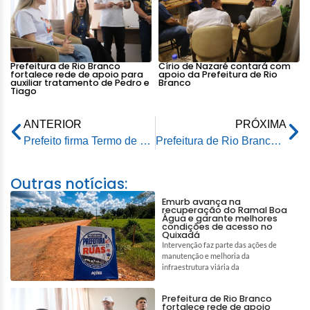
Prefeitura de Rio Branco
Círio de Nazaré contará com
fortalece rede de apoio para
apoio da Prefeitura de Rio
auxiliar tratamento de Pedro e
Branco
Tiago
ANTERIOR
PRÓXIMA
Prefeito firma Termo de Cooperação com Incra para garantir documentação de terra ao homem do campo
Prefeitura de Rio Branco participa de capacitação sobre a violência doméstica
Outras notícias:
Emurb avança na
recuperação do Ramal Boa
Água e garante melhores
condições de acesso no
Quixadá
Intervenção faz parte das ações de
manutenção e melhoria da
infraestrutura viária da
Prefeitura de Rio Branco
fortalece rede de apoio