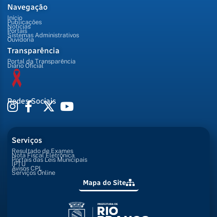
Navegação
Início
Publicações
Notícias
Portais
Sistemas Administrativos
Ouvidoria
Transparência
Portal da Transparência
Diário Oficial
Redes Sociais
Serviços
Resultado de Exames
Nota Fiscal Eletrônica
Portais das Leis Municipais
IPTU
Avisos CPL
Serviços Online
Mapa do Site