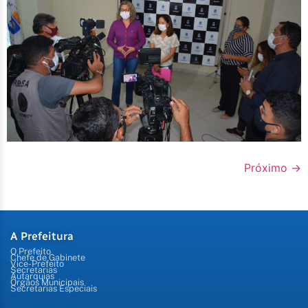
Próximo
→
A Prefeitura
O Prefeito
Chefe de Gabinete
Vice-Prefeito
Secretarias
Autarquias
Órgãos Municipais
Secretarias Especiais