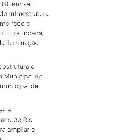
(28), em seu
e Infraestrutura
omo foco o
trutura urbana,
da iluminação
aestrutura e
a Municipal de
 municipal de
as à
bano de Rio
a ampliar e
.