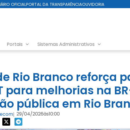
IÁRIO OFICIAL
PORTAL DA TRANSPARÊNCIA
OUVIDORIA
Portais
Sistemas Administrativos
de Rio Branco reforça p
 para melhorias na BR
ão pública em Rio Bra
29/04/2026
às
10:00
Secom
|