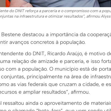
ente do DNIT reforça a parceria e o compromisso com a popu
juntas na infraestrutura e otimizar resultados”, afirmou Alys
n Bestene destacou a importância da cooperaçã
antir avanços concretos à população.
ntendente do DNIT, Ricardo Araújo, é motivo 
uma relação de amizade e parceria, e isso fort
 com a população. O município está de porta
 conjuntas, principalmente na área de infraest
mo as vias federais que cruzam a cidade, e es
ecursos e ampliar resultados”, afirmou.
l ressaltou ainda o aproveitamento de materiai
omo o chamado “bota-fora”, que vem sendo util