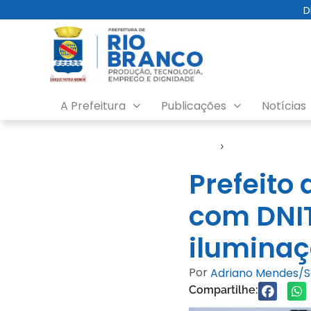
D
A Prefeitura
Publicações
Notícias
Início
›
Gabinete
Prefeito 
com DNIT
iluminaç
Por
Adriano Mendes/
Compartilhe: