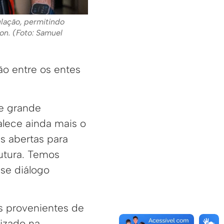
lação, permitindo
son. (Foto: Samuel
o entre os entes
de grande
alece ainda mais o
s abertas para
rutura. Temos
se diálogo
s provenientes de
izado na