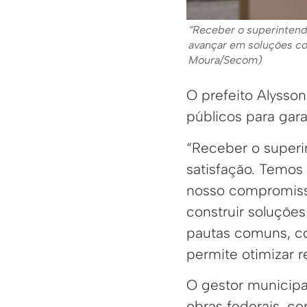
“Receber o superintend
avançar em soluções con
Moura/Secom)
O prefeito Alysso
públicos para gar
“Receber o superi
satisfação. Temos 
nosso compromisso
construir soluções
pautas comuns, co
permite otimizar r
O gestor municipa
obras federais, c