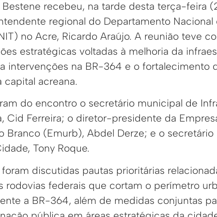
 Bestene recebeu, na tarde desta terça-feira 
intendente regional do Departamento Nacional d
NIT) no Acre, Ricardo Araújo. A reunião teve c
es estratégicas voltadas à melhoria da infraes
 intervenções na BR-364 e o fortalecimento 
 capital acreana.
am do encontro o secretário municipal de Infr
, Cid Ferreira; o diretor-presidente da Empres
o Branco (Emurb), Abdel Derze; e o secretário
idade, Tony Roque.
 foram discutidas pautas prioritárias relacionad
as rodovias federais que cortam o perímetro ur
ente a BR-364, além de medidas conjuntas par
inação pública em áreas estratégicas da cidade