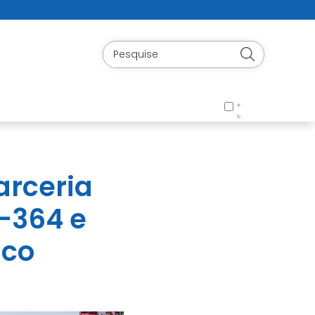
arceria
-364 e
nco