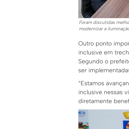
Foram discutidas melhor
modernizar a iluminaçã
Outro ponto import
inclusive em trec
Segundo o prefeito
ser implementada
“Estamos avançand
inclusive nessas 
diretamente benef