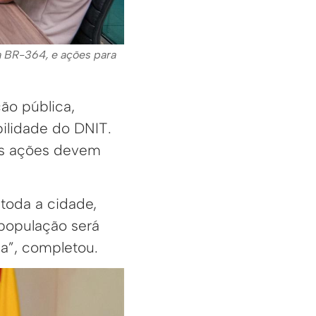
 a BR-364, e ações para
ão pública,
ilidade do DNIT.
vas ações devem
toda a cidade,
 população será
a”, completou.