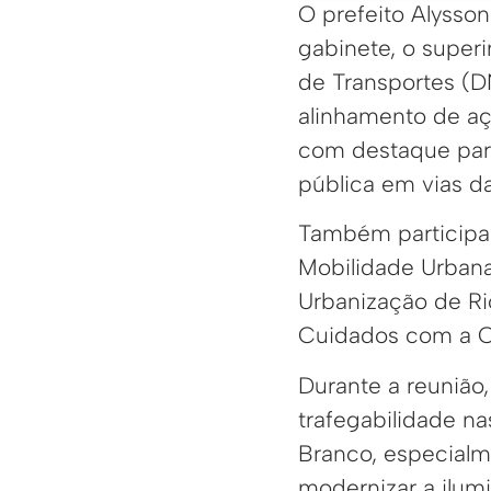
O prefeito Alysson
gabinete, o super
de Transportes (D
alinhamento de açõ
com destaque para
pública em vias da
Também participar
Mobilidade Urbana
Urbanização de Ri
Cuidados com a C
Durante a reunião,
trafegabilidade n
Branco, especialm
modernizar a ilum