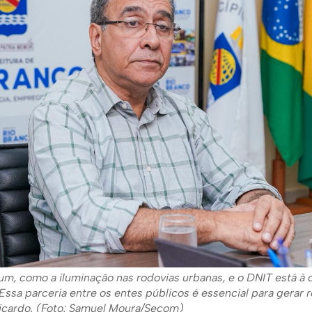
, como a iluminação nas rodovias urbanas, e o DNIT está à d
Essa parceria entre os entes públicos é essencial para gerar r
Ricardo. (Foto: Samuel Moura/Secom)