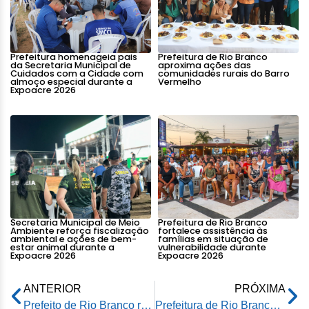
Prefeitura homenageia pais
Prefeitura de Rio Branco
da Secretaria Municipal de
aproxima ações das
Cuidados com a Cidade com
comunidades rurais do Barro
almoço especial durante a
Vermelho
Expoacre 2026
Secretaria Municipal de Meio
Prefeitura de Rio Branco
Ambiente reforça fiscalização
fortalece assistência às
ambiental e ações de bem-
famílias em situação de
estar animal durante a
vulnerabilidade durante
Expoacre 2026
Expoacre 2026
ANTERIOR
PRÓXIMA
Prefeito de Rio Branco reforça parceria com DNIT para melhorias na BR-364 e iluminação pública em Rio Branco
Prefeitura de Rio Branco realiza ação humanitária com entrega de cestas básicas a famílias rurais afetadas por desastres naturais