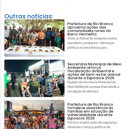
Outras notícias:
Prefeitura de Rio Branco
aproxima ações das
comunidades rurais do
Barro Vermelho
Visita ao Ramal do Junqueira reuniu
moradores, produtores, lideranças
políticas e comunitárias para
Secretaria Municipal de Meio
Ambiente reforça
fiscalização ambiental e
ações de bem-estar animal
durante a Expoacre 2026
Equipes da Secretaria Municipal de
Meio Ambiente acompanham desde a
cavalgada de abertura
Prefeitura de Rio Branco
fortalece assistência às
famílias em situação de
vulnerabilidade durante
Expoacre 2026
Parceria amplia ações de segurança
alimentar e reforça políticas de