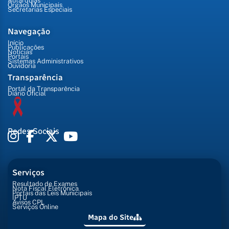
Autarquias
Órgãos Municipais
Secretarias Especiais
Navegação
Início
Publicações
Notícias
Portais
Sistemas Administrativos
Ouvidoria
Transparência
Portal da Transparência
Diário Oficial
Redes Sociais
Serviços
Resultado de Exames
Nota Fiscal Eletrônica
Portais das Leis Municipais
IPTU
Avisos CPL
Serviços Online
Mapa do Site