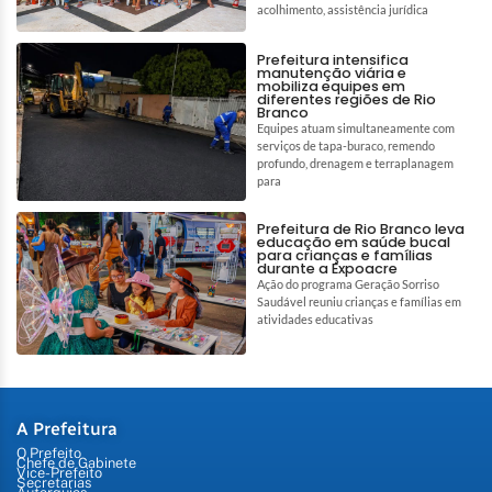
acolhimento, assistência jurídica
Prefeitura intensifica
manutenção viária e
mobiliza equipes em
diferentes regiões de Rio
Branco
Equipes atuam simultaneamente com
serviços de tapa-buraco, remendo
profundo, drenagem e terraplanagem
para
Prefeitura de Rio Branco leva
educação em saúde bucal
para crianças e famílias
durante a Expoacre
Ação do programa Geração Sorriso
Saudável reuniu crianças e famílias em
atividades educativas
A Prefeitura
O Prefeito
Chefe de Gabinete
Vice-Prefeito
Secretarias