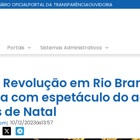
IÁRIO OFICIAL
PORTAL DA TRANSPARÊNCIA
OUVIDORIA
Portais
Sistemas Administrativos
 Revolução em Rio Bra
a com espetáculo do 
s de Natal
10/12/2023
às
13:57
com
|