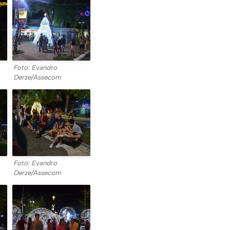
Foto: Evandro
Derze/Assecom
Foto: Evandro
Derze/Assecom