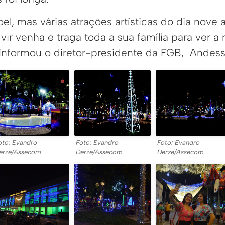
el, mas várias atrações artísticas do dia nove a
ir venha e traga toda a sua família para ver a
, informou o diretor-presidente da FGB, Andes
oto: Evandro
Foto: Evandro
Foto: Evandro
erze/Assecom
Derze/Assecom
Derze/Assecom