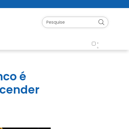
nco é
acender