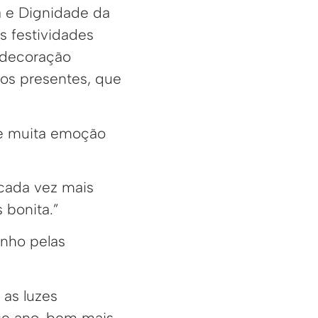
a e Dignidade da
s festividades
 decoração
 os presentes, que
de muita emoção
 cada vez mais
 bonita.”
inho pelas
 as luzes
se ano, bem mais