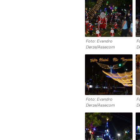
Foto: Evandro
F
Derze/Assecom
D
Foto: Evandro
F
Derze/Assecom
D