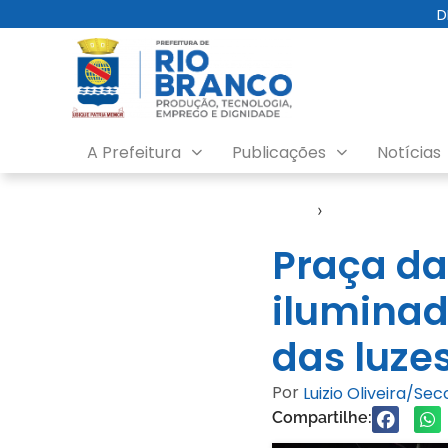
D
A Prefeitura
Publicações
Notícias
Início
›
Notícias
Praça da
iluminad
das luze
Por
Luizio Oliveira/Se
Compartilhe: