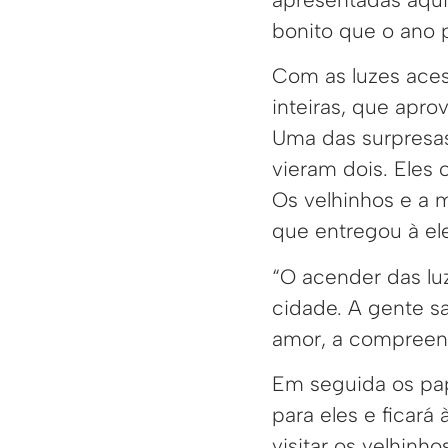
bonito que o ano p
Com as luzes aces
inteiras, que apr
Uma das surpresas
vieram dois. Ele
Os velhinhos e a 
que entregou à el
“O acender das lu
cidade. A gente s
amor, a compreens
Em seguida os pap
para eles e ficará 
visitar os velhinho