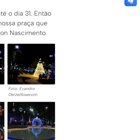
té o dia 31. Então
 nossa praça que
son Nascimento.
Foto: Evandro
Derze/Assecom