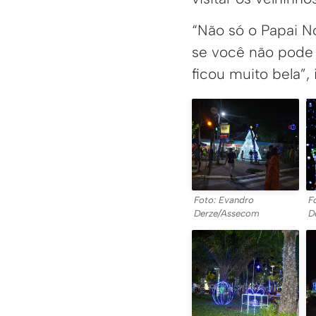
“Não só o Papai No
se você não pode v
ficou muito bela”
Foto: Evandro
F
Derze/Assecom
D