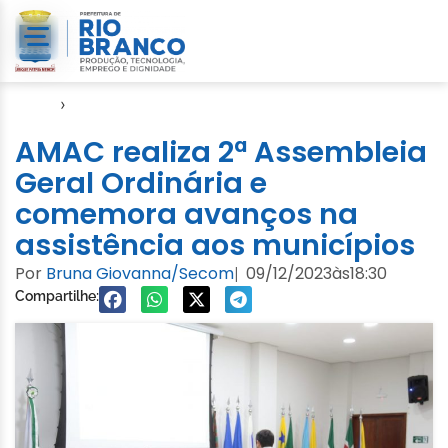
Início
›
Amac
AMAC realiza 2ª Assembleia
Geral Ordinária e
comemora avanços na
assistência aos municípios
Por
Bruna Giovanna/Secom
09/12/2023
às
18:30
|
Compartilhe: