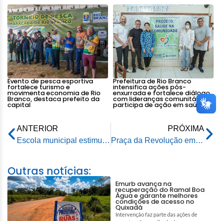
Evento de pesca esportiva
Prefeitura de Rio Branco
fortalece turismo e
intensifica ações pós-
movimenta economia de Rio
enxurrada e fortalece diálogo
Branco, destaca prefeito da
com lideranças comunitárias e
capital
participa de ação em saúde
ANTERIOR
PRÓXIMA
Escola municipal estimula alunos ao talento artístico
Praça da Revolução em Rio Branco é iluminada com espetáculo do acender das luzes de Natal
Outras notícias:
Emurb avança na
recuperação do Ramal Boa
Água e garante melhores
condições de acesso no
Quixadá
Intervenção faz parte das ações de