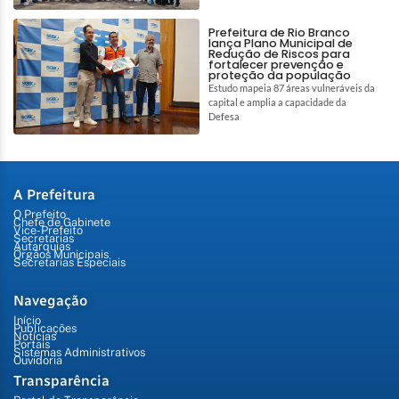
Prefeitura de Rio Branco
lança Plano Municipal de
Redução de Riscos para
fortalecer prevenção e
proteção da população
Estudo mapeia 87 áreas vulneráveis da
capital e amplia a capacidade da
Defesa
A Prefeitura
O Prefeito
Chefe de Gabinete
Vice-Prefeito
Secretarias
Autarquias
Órgãos Municipais
Secretarias Especiais
Navegação
Início
Publicações
Notícias
Portais
Sistemas Administrativos
Ouvidoria
Transparência