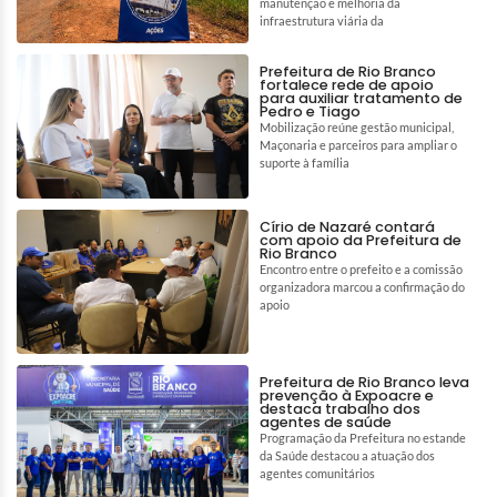
manutenção e melhoria da
infraestrutura viária da
Prefeitura de Rio Branco
fortalece rede de apoio
para auxiliar tratamento de
Pedro e Tiago
Mobilização reúne gestão municipal,
Maçonaria e parceiros para ampliar o
suporte à família
Círio de Nazaré contará
com apoio da Prefeitura de
Rio Branco
Encontro entre o prefeito e a comissão
organizadora marcou a confirmação do
apoio
Prefeitura de Rio Branco leva
prevenção à Expoacre e
destaca trabalho dos
agentes de saúde
Programação da Prefeitura no estande
da Saúde destacou a atuação dos
agentes comunitários