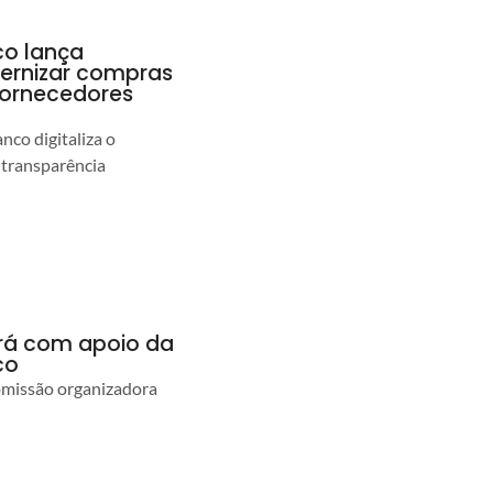
co lança
ernizar compras
 fornecedores
co digitaliza o
 transparência
ará com apoio da
co
comissão organizadora