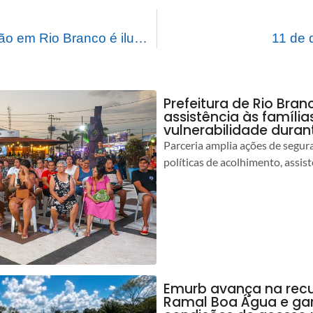
Praça da Revolução em Rio Branco é iluminada com espetáculo do acender das luzes de Natal
11 de 
Prefeitura de Rio Bran
assistência às famíli
vulnerabilidade duran
Parceria amplia ações de segur
políticas de acolhimento, assist
Emurb avança na rec
Ramal Boa Água e ga