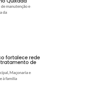
no Quixadá
s de manutenção e
ia da
co fortalece rede
r tratamento de
cipal, Maçonaria e
e à família