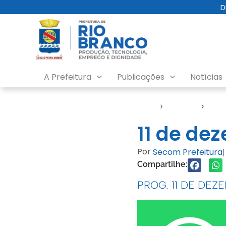
D
A Prefeitura
Publicações
Notícias
Início
›
Agendas
›
Age
11 de de
Por
Secom Prefeitura
|
Compartilhe:
PROG. 11 DE DEZ