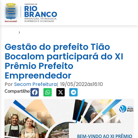
Início
›
Empreendedorismo
Gestão do prefeito Tião
Bocalom participará do XI
Prêmio Prefeito
Empreendedor
Por
Secom Prefeitura
19/05/2022
às
16:10
|
Compartilhe: