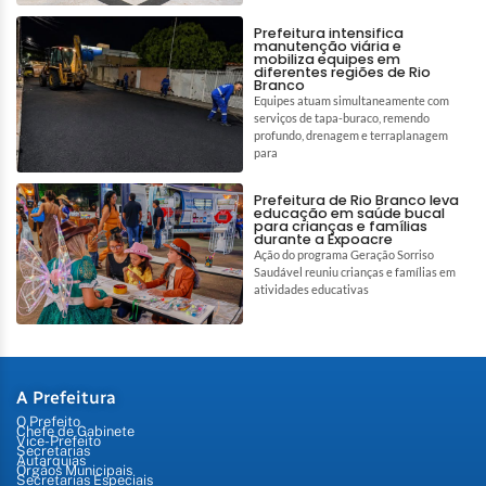
Prefeitura intensifica
manutenção viária e
mobiliza equipes em
diferentes regiões de Rio
Branco
Equipes atuam simultaneamente com
serviços de tapa-buraco, remendo
profundo, drenagem e terraplanagem
para
Prefeitura de Rio Branco leva
educação em saúde bucal
para crianças e famílias
durante a Expoacre
Ação do programa Geração Sorriso
Saudável reuniu crianças e famílias em
atividades educativas
A Prefeitura
O Prefeito
Chefe de Gabinete
Vice-Prefeito
Secretarias
Autarquias
Órgãos Municipais
Secretarias Especiais