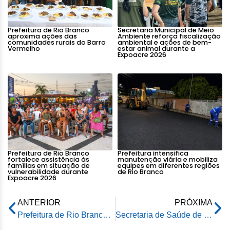
Prefeitura de Rio Branco
Secretaria Municipal de Meio
aproxima ações das
Ambiente reforça fiscalização
comunidades rurais do Barro
ambiental e ações de bem-
Vermelho
estar animal durante a
Expoacre 2026
Prefeitura de Rio Branco
Prefeitura intensifica
fortalece assistência às
manutenção viária e mobiliza
famílias em situação de
equipes em diferentes regiões
vulnerabilidade durante
de Rio Branco
Expoacre 2026
ANTERIOR
PRÓXIMA
Prefeitura de Rio Branco realiza 3ª Conferência Municipal de Promoção da Igualdade Racial
Secretaria de Saúde de Rio Branco homenageia doadoras de leite materno com certificado e café da manhã