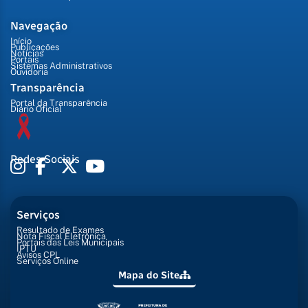
Navegação
Início
Publicações
Notícias
Portais
Sistemas Administrativos
Ouvidoria
Transparência
Portal da Transparência
Diário Oficial
Redes Sociais
Serviços
Resultado de Exames
Nota Fiscal Eletrônica
Portais das Leis Municipais
IPTU
Avisos CPL
Serviços Online
Mapa do Site