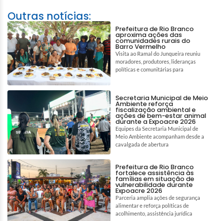
Outras notícias:
Prefeitura de Rio Branco
aproxima ações das
comunidades rurais do
Barro Vermelho
Visita ao Ramal do Junqueira reuniu
moradores, produtores, lideranças
políticas e comunitárias para
Secretaria Municipal de Meio
Ambiente reforça
fiscalização ambiental e
ações de bem-estar animal
durante a Expoacre 2026
Equipes da Secretaria Municipal de
Meio Ambiente acompanham desde a
cavalgada de abertura
Prefeitura de Rio Branco
fortalece assistência às
famílias em situação de
vulnerabilidade durante
Expoacre 2026
Parceria amplia ações de segurança
alimentar e reforça políticas de
acolhimento, assistência jurídica