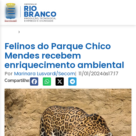
Início
›
Notícias
Felinos do Parque Chico
Mendes recebem
enriquecimento ambiental
Por
Marinara Lusvardi/Secom
11/01/2024
às
17:17
|
Compartilhe: