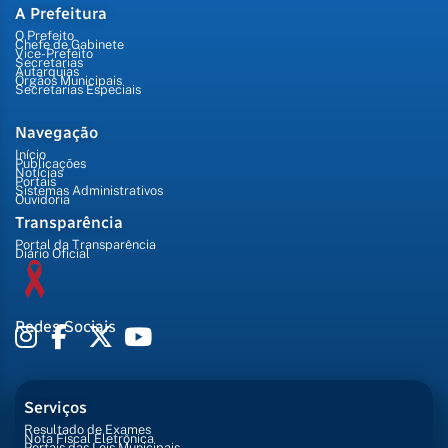
A Prefeitura
O Prefeito
Chefe de Gabinete
Vice-Prefeito
Secretarias
Autarquias
Órgãos Municipais
Secretarias Especiais
Navegação
Início
Publicações
Notícias
Portais
Sistemas Administrativos
Ouvidoria
Transparência
Portal da Transparência
Diário Oficial
Redes Sociais
Serviços
Resultado de Exames
Nota Fiscal Eletrônica
Portais das Leis Municipais