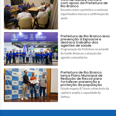
com apoio da Prefeitura de
Rio Branco
Encontro entre o prefeito e a comissão
organizadora marcou a confirmação do
apoio
Prefeitura de Rio Branco leva
prevenção à Expoacre e
destaca trabalho dos
agentes de saúde
Programação da Prefeitura no estande
da Saúde destacou a atuação dos
agentes comunitários
Prefeitura de Rio Branco
lança Plano Municipal de
Redução de Riscos para
fortalecer prevenção e
proteção da população
Estudo mapeia 87 áreas vulneráveis da
capital e amplia a capacidade da
Defesa