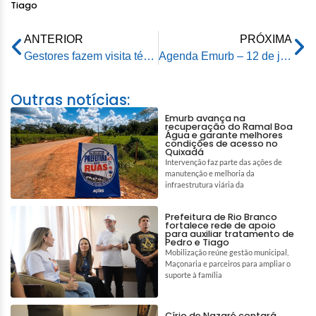
Tiago
ANTERIOR
PRÓXIMA
Gestores fazem visita técnica no Parque de Exposições para elaboração do Plano de Contingência
Agenda Emurb – 12 de janeiro de 2024
Outras notícias:
Emurb avança na
recuperação do Ramal Boa
Água e garante melhores
condições de acesso no
Quixadá
Intervenção faz parte das ações de
manutenção e melhoria da
infraestrutura viária da
Prefeitura de Rio Branco
fortalece rede de apoio
para auxiliar tratamento de
Pedro e Tiago
Mobilização reúne gestão municipal,
Maçonaria e parceiros para ampliar o
suporte à família
Círio de Nazaré contará