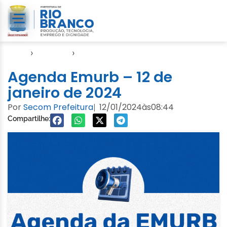
Início
›
Agendas
›
Agenda EMURB
Agenda Emurb – 12 de
janeiro de 2024
Por
Secom Prefeitura
12/01/2024
às
08:44
|
Compartilhe: