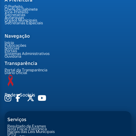
O Prefeito
Chefe de Gabinete
Vice-Prefeito
Secretarias
Autarquias
Órgãos Municipais
Secretarias Especiais
Navegação
Início
Publicações
Notícias
Portais
Sistemas Administrativos
Ouvidoria
Transparência
Portal da Transparência
Diário Oficial
Redes Sociais
Serviços
Resultado de Exames
Nota Fiscal Eletrônica
Portais das Leis Municipais
IPTU