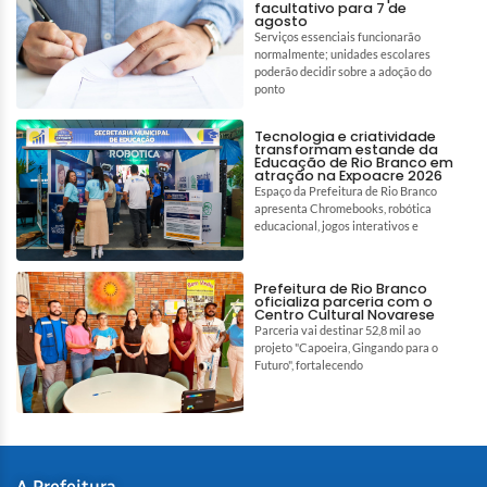
facultativo para 7 de
agosto
Serviços essenciais funcionarão
normalmente; unidades escolares
poderão decidir sobre a adoção do
ponto
Tecnologia e criatividade
transformam estande da
Educação de Rio Branco em
atração na Expoacre 2026
Espaço da Prefeitura de Rio Branco
apresenta Chromebooks, robótica
educacional, jogos interativos e
Prefeitura de Rio Branco
oficializa parceria com o
Centro Cultural Novarese
Parceria vai destinar 52,8 mil ao
projeto "Capoeira, Gingando para o
Futuro", fortalecendo
A Prefeitura