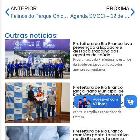
ANTERIOR
PRÓXIMA
Felinos do Parque Chico Mendes recebem enriquecimento ambiental
Agenda SMCCI – 12 de janeiro de 2024
Outras notícias:
Prefeitura de Rio Branco leva
prevenção à Expoacre e
destaca trabalho dos
agentes de saúde
Programação da Prefeitura no estande
da Saúde destacou a atuação dos
agentes comunitários
Prefeitura de Rio Branco
lança Plano Municipal de
Redução de Riscos para
fortalecer prevenção e
proteção da população
Estudo mapeia 87 áreas vulneráveis da
capital e amplia a capacidade da
Defesa
Prefeitura de Rio Branco
mantém ponto facultativo
no dia 6 e decreta ponto