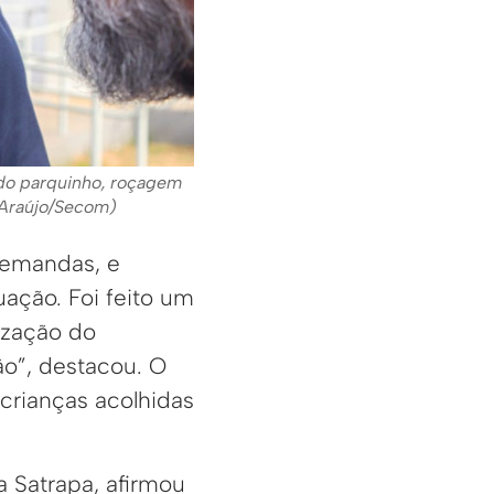
o do parquinho, roçagem
 Araújo/Secom)
demandas, e
ação. Foi feito um
ização do
ão”, destacou. O
 crianças acolhidas
 Satrapa, afirmou