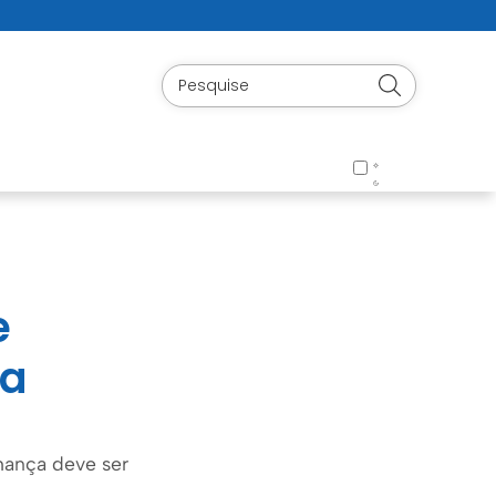
e
ta
nhança deve ser