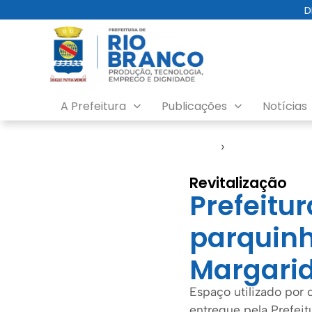
D
A Prefeitura
Publicações
Notícias
Início
›
Notícias
Revitalização
Prefeitur
parquinh
Margari
Espaço utilizado por 
entregue pela Prefeitu