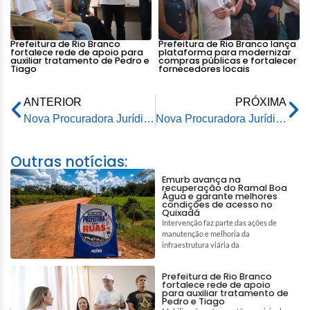
Prefeitura de Rio Branco
Prefeitura de Rio Branco lança
fortalece rede de apoio para
plataforma para modernizar
auxiliar tratamento de Pedro e
compras públicas e fortalecer
Tiago
fornecedores locais
ANTERIOR
PRÓXIMA
Nova Procuradora Jurídica da capital toma posse na Prefeitura de Rio Branco
Nova Procuradora Jurídica da capital toma posse em cerimônia na Prefeitura de Rio Branco
Outras notícias:
Emurb avança na
recuperação do Ramal Boa
Água e garante melhores
condições de acesso no
Quixadá
Intervenção faz parte das ações de
manutenção e melhoria da
infraestrutura viária da
Prefeitura de Rio Branco
fortalece rede de apoio
para auxiliar tratamento de
Pedro e Tiago