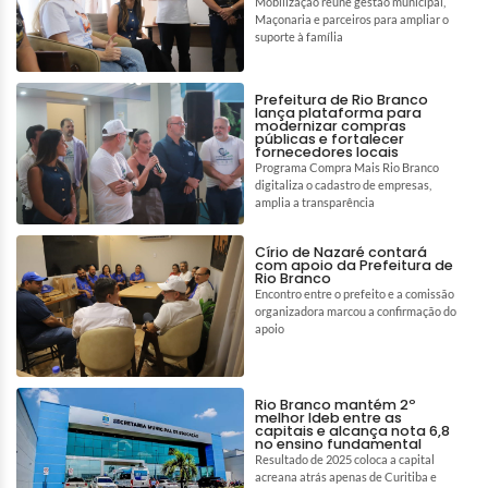
Mobilização reúne gestão municipal,
Maçonaria e parceiros para ampliar o
suporte à família
Prefeitura de Rio Branco
lança plataforma para
modernizar compras
públicas e fortalecer
fornecedores locais
Programa Compra Mais Rio Branco
digitaliza o cadastro de empresas,
amplia a transparência
Círio de Nazaré contará
com apoio da Prefeitura de
Rio Branco
Encontro entre o prefeito e a comissão
organizadora marcou a confirmação do
apoio
Rio Branco mantém 2º
melhor Ideb entre as
capitais e alcança nota 6,8
no ensino fundamental
Resultado de 2025 coloca a capital
acreana atrás apenas de Curitiba e