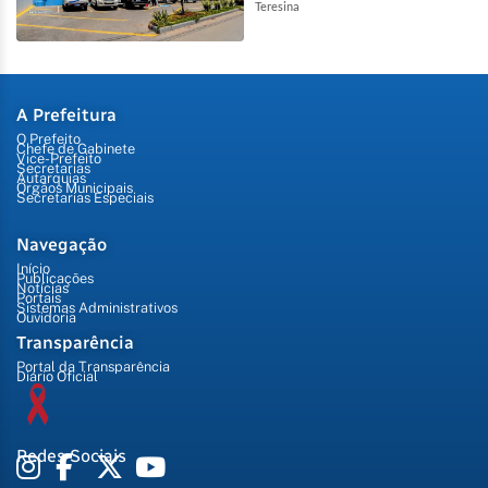
Teresina
A Prefeitura
O Prefeito
Chefe de Gabinete
Vice-Prefeito
Secretarias
Autarquias
Órgãos Municipais
Secretarias Especiais
Navegação
Início
Publicações
Notícias
Portais
Sistemas Administrativos
Ouvidoria
Transparência
Portal da Transparência
Diário Oficial
Redes Sociais