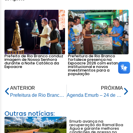
Prefeito de Rio Branco conduz
Prefeitura de Rio Branco
imagem de Nossa Senhora
fortalece presença na
durante a Noite Católica da
Expoacre 2026 com estande
Expoacre
institucional e novos
investimentos para a
população
ANTERIOR
PRÓXIMA
Prefeitura de Rio Branco recebe homenagem inédita na categoria “Parceria de Excelência”
Agenda Emurb – 24 de novembro de 2025
Outras notícias:
Emurb avança na
recuperação do Ramal Boa
Água e garante melhores
condições de acesso no