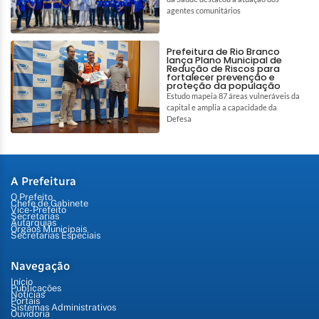
agentes comunitários
Prefeitura de Rio Branco
lança Plano Municipal de
Redução de Riscos para
fortalecer prevenção e
proteção da população
Estudo mapeia 87 áreas vulneráveis da
capital e amplia a capacidade da
Defesa
A Prefeitura
O Prefeito
Chefe de Gabinete
Vice-Prefeito
Secretarias
Autarquias
Órgãos Municipais
Secretarias Especiais
Navegação
Início
Publicações
Notícias
Portais
Sistemas Administrativos
Ouvidoria