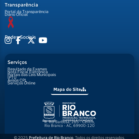
Transparência
Portal da Transparência
Diário Oficial
Redes Sociais
Serviços
Resultado de Exames
Nota Fiscal Eletrônica
Portais das Leis Municipais
IPTU
Avisos CPL
Serviços Online
Mapa do Site
R. Rui Barbosa, 285 - Centro,
Rio Branco - AC, 69900-120
© 2025
Prefeitura de Rio Branco
. Todos os direitos reservados.