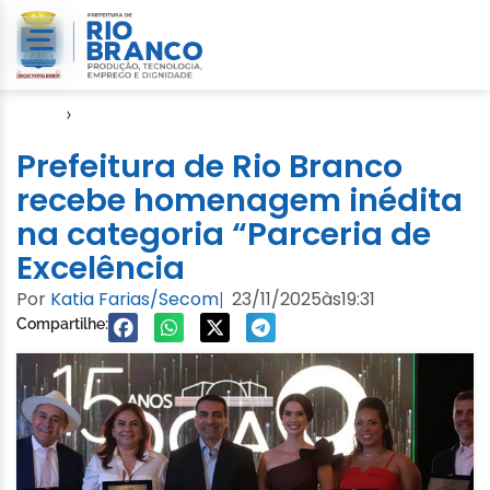
Início
›
Evento
Prefeitura de Rio Branco
recebe homenagem inédita
na categoria “Parceria de
Excelência
Por
Katia Farias/Secom
23/11/2025
às
19:31
|
Compartilhe: