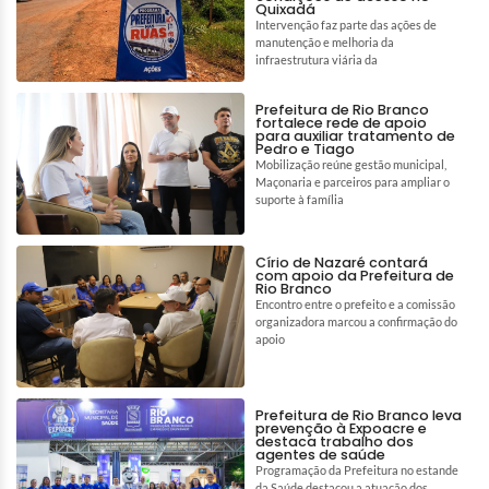
Quixadá
Intervenção faz parte das ações de
manutenção e melhoria da
infraestrutura viária da
Prefeitura de Rio Branco
fortalece rede de apoio
para auxiliar tratamento de
Pedro e Tiago
Mobilização reúne gestão municipal,
Maçonaria e parceiros para ampliar o
suporte à família
Círio de Nazaré contará
com apoio da Prefeitura de
Rio Branco
Encontro entre o prefeito e a comissão
organizadora marcou a confirmação do
apoio
Prefeitura de Rio Branco leva
prevenção à Expoacre e
destaca trabalho dos
agentes de saúde
Programação da Prefeitura no estande
da Saúde destacou a atuação dos