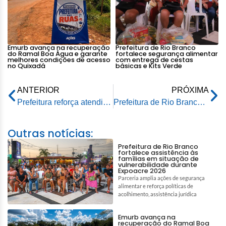
Emurb avança na recuperação
Prefeitura de Rio Branco
do Ramal Boa Água e garante
fortalece segurança alimentar
melhores condições de acesso
com entrega de cestas
no Quixadá
básicas e Kits Verde
ANTERIOR
PRÓXIMA
Prefeitura reforça atendimento e vacinação contra síndromes respiratórias
Prefeitura de Rio Branco anuncia intervenção para melhorar abastecimento de água na Vila Jorge Kalume
Outras notícias:
Prefeitura de Rio Branco
fortalece assistência às
famílias em situação de
vulnerabilidade durante
Expoacre 2026
Parceria amplia ações de segurança
alimentar e reforça políticas de
acolhimento, assistência jurídica
Emurb avança na
recuperação do Ramal Boa