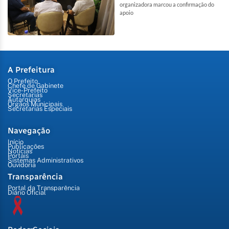
organizadora marcou a confirmação do
apoio
A Prefeitura
O Prefeito
Chefe de Gabinete
Vice-Prefeito
Secretarias
Autarquias
Órgãos Municipais
Secretarias Especiais
Navegação
Início
Publicações
Notícias
Portais
Sistemas Administrativos
Ouvidoria
Transparência
Portal da Transparência
Diário Oficial