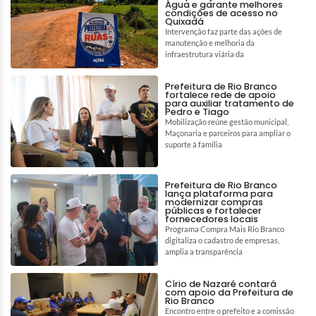
Água e garante melhores
condições de acesso no
Quixadá
Intervenção faz parte das ações de
manutenção e melhoria da
infraestrutura viária da
Prefeitura de Rio Branco
fortalece rede de apoio
para auxiliar tratamento de
Pedro e Tiago
Mobilização reúne gestão municipal,
Maçonaria e parceiros para ampliar o
suporte à família
Prefeitura de Rio Branco
lança plataforma para
modernizar compras
públicas e fortalecer
fornecedores locais
Programa Compra Mais Rio Branco
digitaliza o cadastro de empresas,
amplia a transparência
Círio de Nazaré contará
com apoio da Prefeitura de
Rio Branco
Encontro entre o prefeito e a comissão