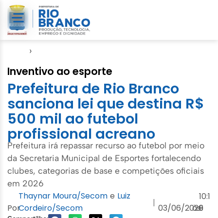
Início
›
Esporte
Inventivo ao esporte
Prefeitura de Rio Branco
sanciona lei que destina R$
500 mil ao futebol
profissional acreano
Prefeitura irá repassar recurso ao futebol por meio
da Secretaria Municipal de Esportes fortalecendo
clubes, categorias de base e competições oficiais
em 2026
Thaynar Moura/Secom
e
Luiz
10:1
|
Por
Cordeiro/Secom
03/06/2026
às
9