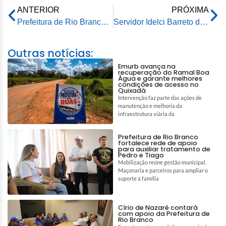
ANTERIOR
PRÓXIMA
Prefeitura de Rio Branco garante continuidade e investimentos nos serviços de água e esgoto por meio do Saerb
Servidor Idelci Barreto de Matos completa 76 anos com 54 anos dedicados à Prefeitura de Rio Branco
Outras notícias:
Emurb avança na
recuperação do Ramal Boa
Água e garante melhores
condições de acesso no
Quixadá
Intervenção faz parte das ações de
manutenção e melhoria da
infraestrutura viária da
Prefeitura de Rio Branco
fortalece rede de apoio
para auxiliar tratamento de
Pedro e Tiago
Mobilização reúne gestão municipal,
Maçonaria e parceiros para ampliar o
suporte à família
Círio de Nazaré contará
com apoio da Prefeitura de
Rio Branco