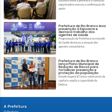
Encontro entre o prefeito e a comissão
organizadora marcou a confirmação do
apoio
Prefeitura de Rio Branco leva
prevenção à Expoacre e
destaca trabalho dos
agentes de saúde
Programação da Prefeitura no estande
da Saúde destacou a atuação dos
agentes comunitários
Prefeitura de Rio Branco
lança Plano Municipal de
Redução de Riscos para
fortalecer prevenção e
proteção da população
Estudo mapeia 87 áreas vulneráveis da
capital e amplia a capacidade da
Defesa
A Prefeitura
O Prefeito