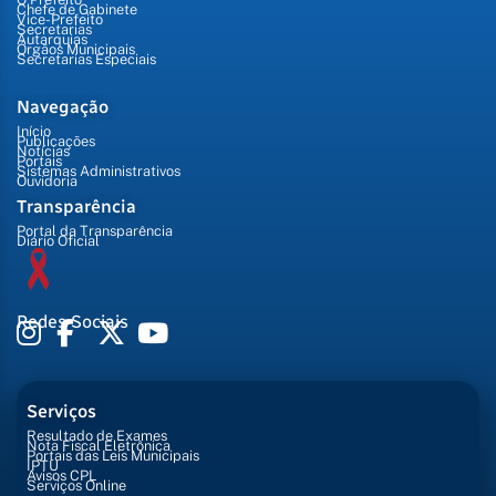
Chefe de Gabinete
Vice-Prefeito
Secretarias
Autarquias
Órgãos Municipais
Secretarias Especiais
Navegação
Início
Publicações
Notícias
Portais
Sistemas Administrativos
Ouvidoria
Transparência
Portal da Transparência
Diário Oficial
Redes Sociais
Serviços
Resultado de Exames
Nota Fiscal Eletrônica
Portais das Leis Municipais
IPTU
Avisos CPL
Serviços Online