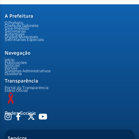
A Prefeitura
O Prefeito
Chefe de Gabinete
Vice-Prefeito
Secretarias
Autarquias
Órgãos Municipais
Secretarias Especiais
Navegação
Início
Publicações
Notícias
Portais
Sistemas Administrativos
Ouvidoria
Transparência
Portal da Transparência
Diário Oficial
Redes Sociais
Serviços