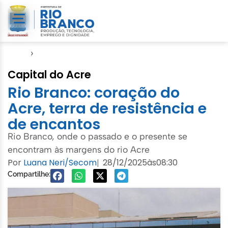
Início
›
Turismo
Capital do Acre
Rio Branco: coração do
Acre, terra de resistência e
de encantos
Rio Branco, onde o passado e o presente se
encontram às margens do rio Acre
Por
Luana Neri/Secom
28/12/2025
às
08:30
|
Compartilhe: