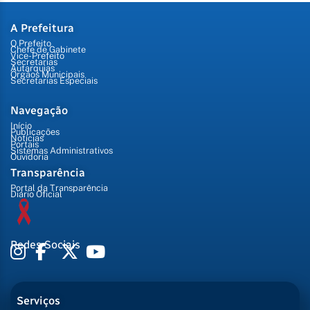
A Prefeitura
O Prefeito
Chefe de Gabinete
Vice-Prefeito
Secretarias
Autarquias
Órgãos Municipais
Secretarias Especiais
Navegação
Início
Publicações
Notícias
Portais
Sistemas Administrativos
Ouvidoria
Transparência
Portal da Transparência
Diário Oficial
Redes Sociais
Serviços