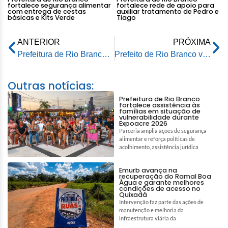
fortalece segurança alimentar
fortalece rede de apoio para
com entrega de cestas
auxiliar tratamento de Pedro e
básicas e Kits Verde
Tiago
ANTERIOR
PRÓXIMA
Prefeitura de Rio Branco fará intervenção em erosão que atingiu estrada do Quixadá
Prefeito de Rio Branco vistoria obras nos bairros Vitória e Chico Mendes e reforça avanço do programa Prefeitura nas Ruas
Outras notícias:
Prefeitura de Rio Branco
fortalece assistência às
famílias em situação de
vulnerabilidade durante
Expoacre 2026
Parceria amplia ações de segurança
alimentar e reforça políticas de
acolhimento, assistência jurídica
Emurb avança na
recuperação do Ramal Boa
Água e garante melhores
condições de acesso no
Quixadá
Intervenção faz parte das ações de
manutenção e melhoria da
infraestrutura viária da