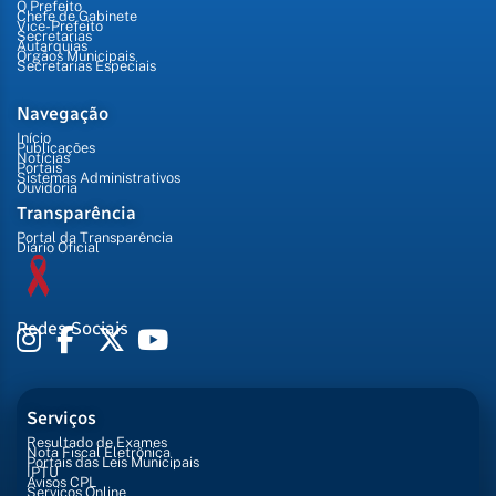
O Prefeito
Chefe de Gabinete
Vice-Prefeito
Secretarias
Autarquias
Órgãos Municipais
Secretarias Especiais
Navegação
Início
Publicações
Notícias
Portais
Sistemas Administrativos
Ouvidoria
Transparência
Portal da Transparência
Diário Oficial
Redes Sociais
Serviços
Resultado de Exames
Nota Fiscal Eletrônica
Portais das Leis Municipais
IPTU
Avisos CPL
Serviços Online