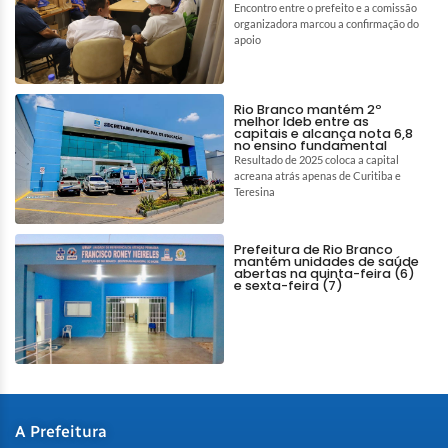
Encontro entre o prefeito e a comissão
organizadora marcou a confirmação do
apoio
Rio Branco mantém 2º
melhor Ideb entre as
capitais e alcança nota 6,8
no ensino fundamental
Resultado de 2025 coloca a capital
acreana atrás apenas de Curitiba e
Teresina
Prefeitura de Rio Branco
mantém unidades de saúde
abertas na quinta-feira (6)
e sexta-feira (7)
A Prefeitura