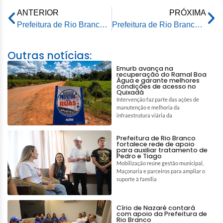
ANTERIOR
PRÓXIMA
Prefeitura de Rio Branco impulsiona educação municipal com programas inovadores e oportunidades de intercâmbio internacional
Prefeitura de Rio Branco começa a entregar brinquedos para crianças listadas no CadÚnico
Outras notícias:
Emurb avança na
recuperação do Ramal Boa
Água e garante melhores
condições de acesso no
Quixadá
Intervenção faz parte das ações de
manutenção e melhoria da
infraestrutura viária da
Prefeitura de Rio Branco
fortalece rede de apoio
para auxiliar tratamento de
Pedro e Tiago
Mobilização reúne gestão municipal,
Maçonaria e parceiros para ampliar o
suporte à família
Círio de Nazaré contará
com apoio da Prefeitura de
Rio Branco