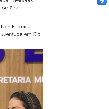
recer melhores
s órgãos
Ivan Ferreira,
 juventude em Rio