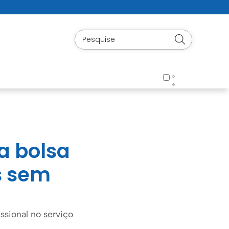
ta bolsa
s sem
issional no serviço