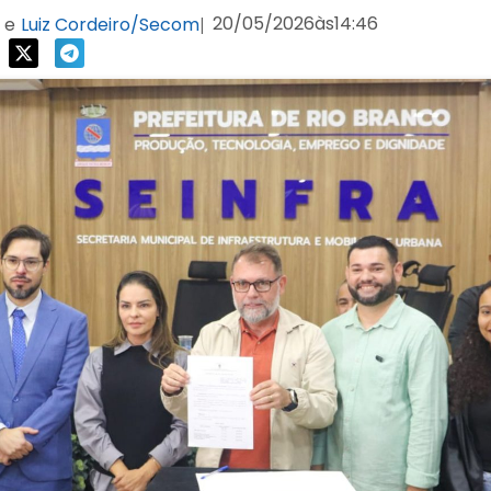
20/05/2026
às
14:46
e
Luiz Cordeiro/Secom
|