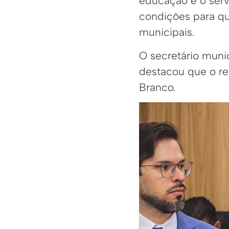
educação e o serv
condições para qu
municipais.
O secretário munic
destacou que o re
Branco.