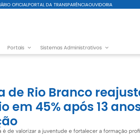
IÁRIO OFICIAL
PORTAL DA TRANSPARÊNCIA
OUVIDORIA
Portais
Sistemas Administrativos
ial
a de Rio Branco reajus
io em 45% após 13 ano
ção
a é de valorizar a juventude e fortalecer a formação prof