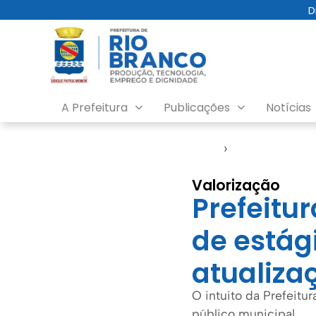
D
A Prefeitura
Publicações
Notícias
Início
›
Assistência Soc
Valorização
Prefeitur
de estág
atualiza
O intuito da Prefeitur
público municipal