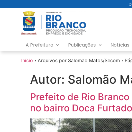
o
D
conteúdo
A Prefeitura
Publicações
Notícias
Início
›
Arquivos por Salomão Matos/Secom
›
Pág
Autor:
Salomão M
Prefeito de Rio Branco
no bairro Doca Furtad