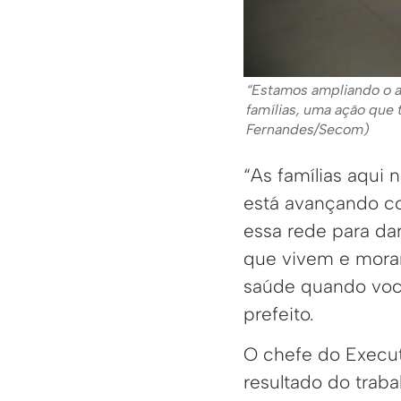
“Estamos ampliando o a
famílias, uma ação que
Fernandes/Secom)
“As famílias aqui 
está avançando c
essa rede para da
que vivem e mora
saúde quando você
prefeito.
O chefe do Execut
resultado do trab