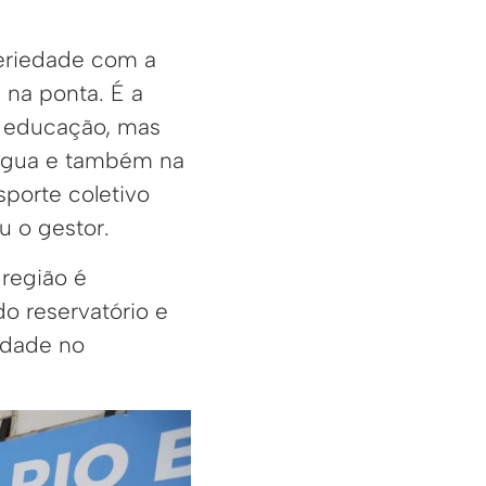
seriedade com a
 na ponta. É a
a educação, mas
 água e também na
sporte coletivo
u o gestor.
 região é
o reservatório e
ridade no