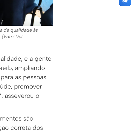
a de qualidade às
(Foto: Val
alidade, e a gente
aerb, ampliando
 para as pessoas
aúde, promover
, asseverou o
imentos são
ção correta dos