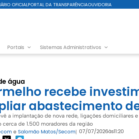
IÁRIO OFICIAL
PORTAL DA TRANSPARÊNCIA
OUVIDORIA
Portais
Sistemas Administrativos
de água
rmelho recebe investi
liar abastecimento d
ê a implantação de nova rede, ligações domiciliares e
o cerca de 1.500 moradores da região
07/07/2026
às
11:20
ecom
e
Salomão Matos/Secom
|