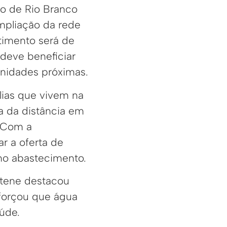
to de Rio Branco
ampliação da rede
timento será de
 deve beneficiar
nidades próximas.
lias que vivem na
a da distância em
. Com a
ar a oferta de
 no abastecimento.
stene destacou
eforçou que água
úde.