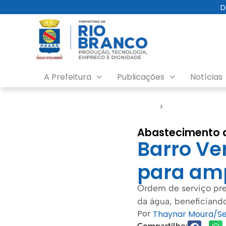
D
A Prefeitura
Publicações
Notícias
Início
›
Saerb
Abastecimento 
Barro Ve
para amp
Ordem de serviço prev
da água, beneficiand
Por
Thaynar Moura/S