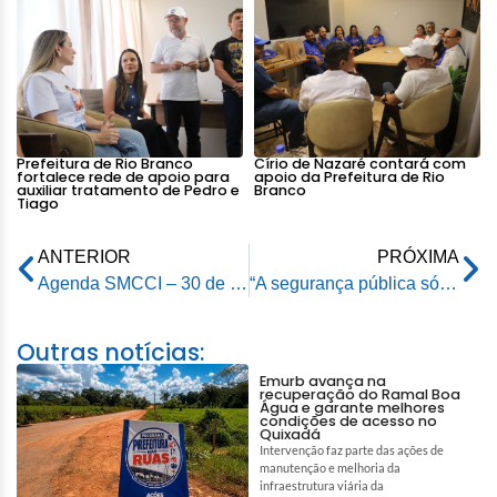
Prefeitura de Rio Branco
Círio de Nazaré contará com
fortalece rede de apoio para
apoio da Prefeitura de Rio
auxiliar tratamento de Pedro e
Branco
Tiago
ANTERIOR
PRÓXIMA
Agenda SMCCI – 30 de junho de 2026
“A segurança pública só dá certo quando é feita em conjunto”, destaca prefeito durante apresentação dos resultados do Rio Branco Mais Segura
Outras notícias:
Emurb avança na
recuperação do Ramal Boa
Água e garante melhores
condições de acesso no
Quixadá
Intervenção faz parte das ações de
manutenção e melhoria da
infraestrutura viária da