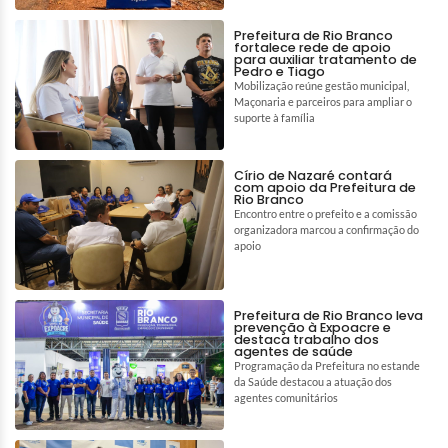
Prefeitura de Rio Branco
fortalece rede de apoio
para auxiliar tratamento de
Pedro e Tiago
Mobilização reúne gestão municipal,
Maçonaria e parceiros para ampliar o
suporte à família
Círio de Nazaré contará
com apoio da Prefeitura de
Rio Branco
Encontro entre o prefeito e a comissão
organizadora marcou a confirmação do
apoio
Prefeitura de Rio Branco leva
prevenção à Expoacre e
destaca trabalho dos
agentes de saúde
Programação da Prefeitura no estande
da Saúde destacou a atuação dos
agentes comunitários