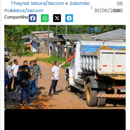
Thaynar Moura/Secom
e
Salomão
09:
|
Por
Matos/Secom
30/06/2026
às
43
Compartilhe: