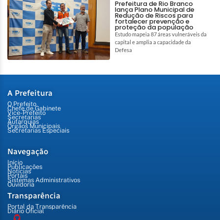
Prefeitura de Rio Branco
lança Plano Municipal de
Redução de Riscos para
fortalecer prevenção e
proteção da população
Estudo mapeia 87 áreas vulneráveis da
capital e amplia a capacidade da
Defesa
A Prefeitura
O Prefeito
Chefe de Gabinete
Vice-Prefeito
Secretarias
Autarquias
Órgãos Municipais
Secretarias Especiais
Navegação
Início
Publicações
Notícias
Portais
Sistemas Administrativos
Ouvidoria
Transparência
Portal da Transparência
Diário Oficial