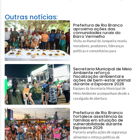
Outras notícias:
Prefeitura de Rio Branco
aproxima ações das
comunidades rurais do
Barro Vermelho
Visita ao Ramal do Junqueira reuniu
moradores, produtores, lideranças
políticas e comunitárias para
Secretaria Municipal de Meio
Ambiente reforça
fiscalização ambiental e
ações de bem-estar animal
durante a Expoacre 2026
Equipes da Secretaria Municipal de
Meio Ambiente acompanham desde a
cavalgada de abertura
Prefeitura de Rio Branco
fortalece assistência às
famílias em situação de
vulnerabilidade durante
Expoacre 2026
Parceria amplia ações de segurança
alimentar e reforça políticas de