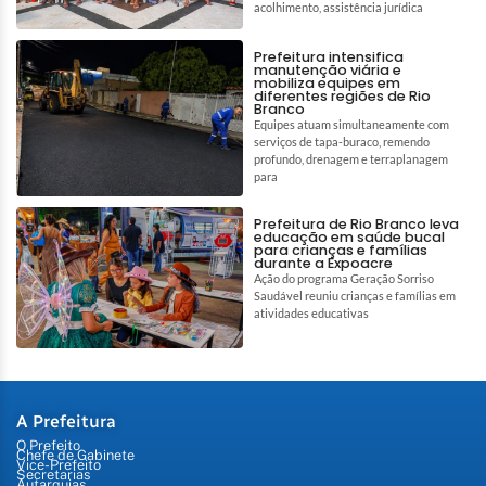
acolhimento, assistência jurídica
Prefeitura intensifica
manutenção viária e
mobiliza equipes em
diferentes regiões de Rio
Branco
Equipes atuam simultaneamente com
serviços de tapa-buraco, remendo
profundo, drenagem e terraplanagem
para
Prefeitura de Rio Branco leva
educação em saúde bucal
para crianças e famílias
durante a Expoacre
Ação do programa Geração Sorriso
Saudável reuniu crianças e famílias em
atividades educativas
A Prefeitura
O Prefeito
Chefe de Gabinete
Vice-Prefeito
Secretarias
Autarquias