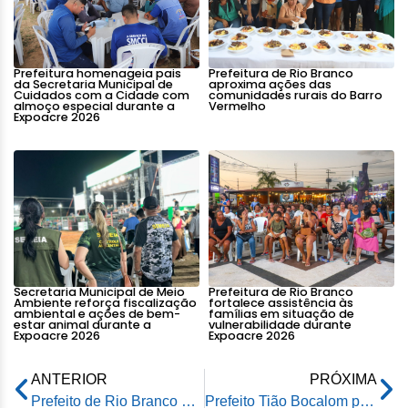
Prefeitura homenageia pais
Prefeitura de Rio Branco
da Secretaria Municipal de
aproxima ações das
Cuidados com a Cidade com
comunidades rurais do Barro
almoço especial durante a
Vermelho
Expoacre 2026
Secretaria Municipal de Meio
Prefeitura de Rio Branco
Ambiente reforça fiscalização
fortalece assistência às
ambiental e ações de bem-
famílias em situação de
estar animal durante a
vulnerabilidade durante
Expoacre 2026
Expoacre 2026
ANTERIOR
PRÓXIMA
Prefeito de Rio Branco prestigia sessão solene em homenagem aos 51 anos da Rede Amazônica na ALEAC
Prefeito Tião Bocalom prestigia sessão solene em homenagem aos 51 anos da Rede Amazônica na ALEAC