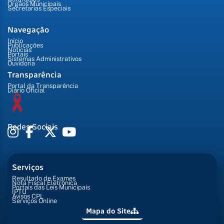
Órgãos Municipais
Secretarias Especiais
Navegação
Início
Publicações
Notícias
Portais
Sistemas Administrativos
Ouvidoria
Transparência
Portal da Transparência
Diário Oficial
Redes Sociais
Serviços
Resultado de Exames
Nota Fiscal Eletrônica
Portais das Leis Municipais
IPTU
Avisos CPL
Serviços Online
Mapa do Site