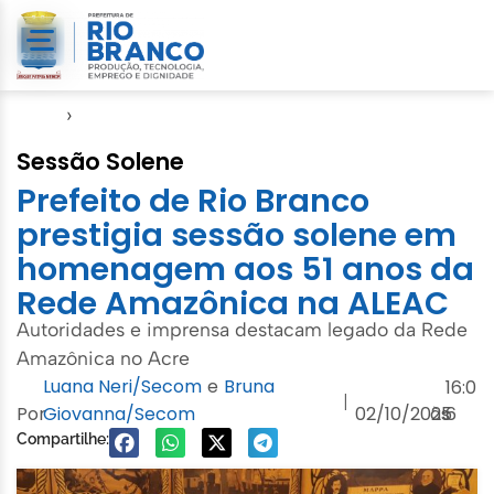
Início
›
Evento
Sessão Solene
Prefeito de Rio Branco
prestigia sessão solene em
homenagem aos 51 anos da
Rede Amazônica na ALEAC
Autoridades e imprensa destacam legado da Rede
Amazônica no Acre
Luana Neri/Secom
e
Bruna
16:0
|
Por
Giovanna/Secom
02/10/2025
às
6
Compartilhe: