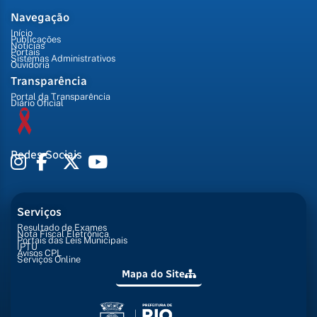
Navegação
Início
Publicações
Notícias
Portais
Sistemas Administrativos
Ouvidoria
Transparência
Portal da Transparência
Diário Oficial
Redes Sociais
Serviços
Resultado de Exames
Nota Fiscal Eletrônica
Portais das Leis Municipais
IPTU
Avisos CPL
Serviços Online
Mapa do Site