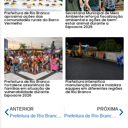
Prefeitura de Rio Branco
Secretaria Municipal de Meio
aproxima ações das
Ambiente reforça fiscalização
comunidades rurais do Barro
ambiental e ações de bem-
Vermelho
estar animal durante a
Expoacre 2026
Prefeitura de Rio Branco
Prefeitura intensifica
fortalece assistência às
manutenção viária e mobiliza
famílias em situação de
equipes em diferentes regiões
vulnerabilidade durante
de Rio Branco
Expoacre 2026
ANTERIOR
PRÓXIMA
Prefeitura de Rio Branco finaliza preparativos para a 2ª edição do Festival da Macaxeira e Agronegócio
Prefeitura de Rio Branco finaliza preparativos para a 2ª edição do Festival da Macaxeira e Agronegócio