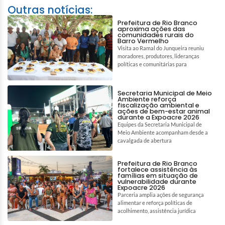
Outras notícias:
Prefeitura de Rio Branco
aproxima ações das
comunidades rurais do
Barro Vermelho
Visita ao Ramal do Junqueira reuniu
moradores, produtores, lideranças
políticas e comunitárias para
Secretaria Municipal de Meio
Ambiente reforça
fiscalização ambiental e
ações de bem-estar animal
durante a Expoacre 2026
Equipes da Secretaria Municipal de
Meio Ambiente acompanham desde a
cavalgada de abertura
Prefeitura de Rio Branco
fortalece assistência às
famílias em situação de
vulnerabilidade durante
Expoacre 2026
Parceria amplia ações de segurança
alimentar e reforça políticas de
acolhimento, assistência jurídica