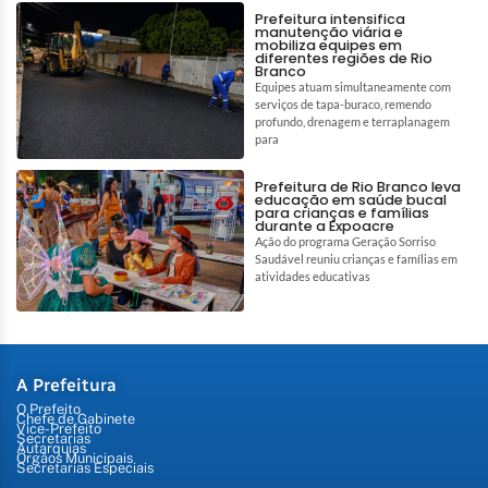
Prefeitura intensifica
manutenção viária e
mobiliza equipes em
diferentes regiões de Rio
Branco
Equipes atuam simultaneamente com
serviços de tapa-buraco, remendo
profundo, drenagem e terraplanagem
para
Prefeitura de Rio Branco leva
educação em saúde bucal
para crianças e famílias
durante a Expoacre
Ação do programa Geração Sorriso
Saudável reuniu crianças e famílias em
atividades educativas
A Prefeitura
O Prefeito
Chefe de Gabinete
Vice-Prefeito
Secretarias
Autarquias
Órgãos Municipais
Secretarias Especiais